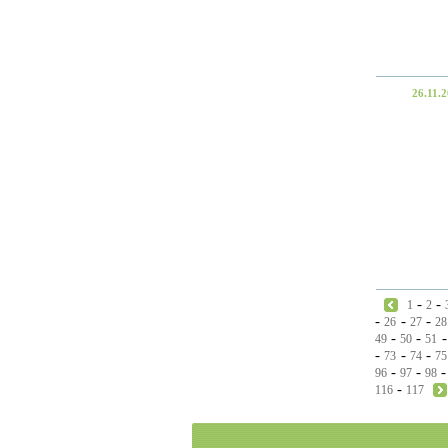
26.11.
-
-
1
2
-
-
-
26
27
28
-
-
49
50
51
-
-
-
73
74
75
-
-
96
97
98
-
116
117