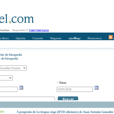
 Sanahuja
Responsable TI:
Vidal Vidal Garcia
e libros
Opinión
Creación
Magazine
ojosBlogs
Hemeroteca
r
erios de búsqueda
os de búsqueda
Hasta
2009
A propósito de
La lengua ciega
(DVD ediciones) de Juan Antonio González