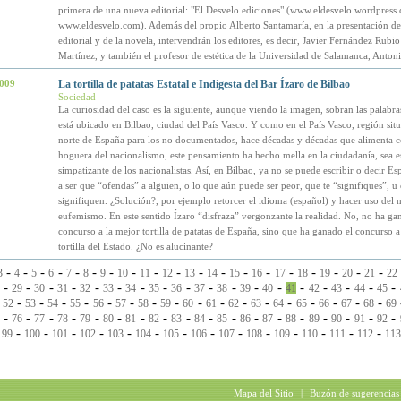
primera de una nueva editorial: "El Desvelo ediciones" (www.eldesvelo.wordpress
www.eldesvelo.com). Además del propio Alberto Santamaría, en la presentación de
editorial y de la novela, intervendrán los editores, es decir, Javier Fernández Rub
Martínez, y también el profesor de estética de la Universidad de Salamanca, Anton
2009
La tortilla de patatas Estatal e Indigesta del Bar Ízaro de Bilbao
Sociedad
La curiosidad del caso es la siguiente, aunque viendo la imagen, sobran las palabras
está ubicado en Bilbao, ciudad del País Vasco. Y como en el País Vasco, región situ
norte de España para los no documentados, hace décadas y décadas que alimenta co
hoguera del nacionalismo, este pensamiento ha hecho mella en la ciudadanía, sea e
simpatizante de los nacionalistas. Así, en Bilbao, ya no se puede escribir o decir E
a ser que “ofendas” a alguien, o lo que aún puede ser peor, que te “signifiques”, u 
signifiquen. ¿Solución?, por ejemplo retorcer el idioma (español) y hacer uso del 
eufemismo. En este sentido Ízaro “disfraza” vergonzante la realidad. No, no ha ga
concurso a la mejor tortilla de patatas de España, sino que ha ganado el concurso a
tortilla del Estado. ¿No es alucinante?
-
-
-
-
-
-
-
-
-
-
-
-
-
-
-
-
-
-
-
3
4
5
6
7
8
9
10
11
12
13
14
15
16
17
18
19
20
21
22
-
-
-
-
-
-
-
-
-
-
-
-
-
-
-
-
-
-
29
30
31
32
33
34
35
36
37
38
39
40
41
42
43
44
45
-
-
-
-
-
-
-
-
-
-
-
-
-
-
-
-
-
-
52
53
54
55
56
57
58
59
60
61
62
63
64
65
66
67
68
69
-
-
-
-
-
-
-
-
-
-
-
-
-
-
-
-
-
-
76
77
78
79
80
81
82
83
84
85
86
87
88
89
90
91
92
-
-
-
-
-
-
-
-
-
-
-
-
-
-
-
99
100
101
102
103
104
105
106
107
108
109
110
111
112
113
Mapa del Sitio
|
Buzón de sugerencias