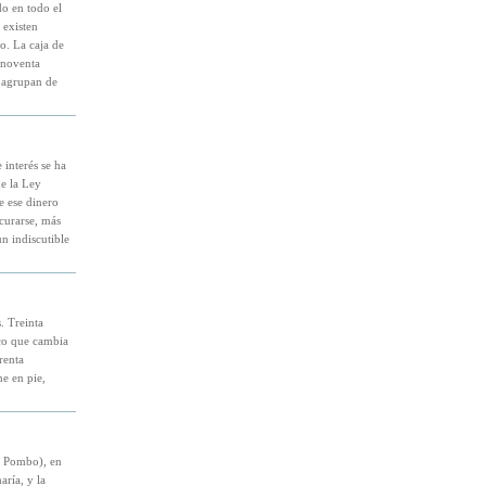
do en todo el
 existen
o. La caja de
 noventa
e agrupan de
interés se ha
de la Ley
e ese dinero
curarse, más
n indiscutible
s. Treinta
ico que cambia
renta
ne en pie,
de Pombo), en
aría, y la