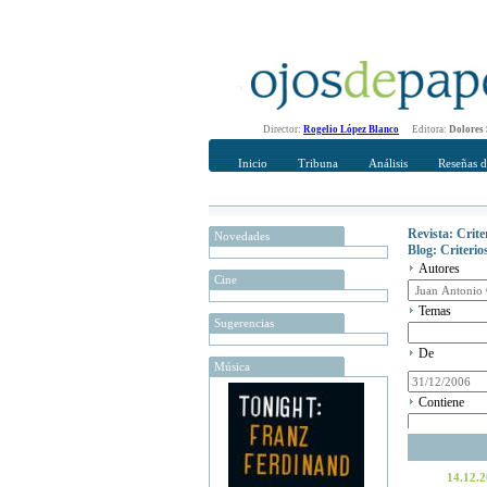
Director:
Rogelio López Blanco
Editora:
Dolores
Inicio
Tribuna
Análisis
Reseñas d
Revista: Crit
Novedades
Blog: Criteri
Autores
Cine
Temas
Sugerencias
De
Música
Contiene
14.12.