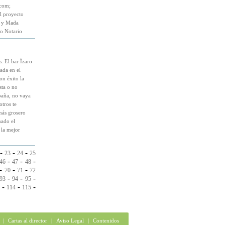
.com;
l proyecto
io y Mada
io Notario
. El bar Ízaro
ada en el
n éxito la
sta o no
spaña, no vaya
otros te
más grosero
nado el
 la mejor
-
-
-
23
24
25
-
-
-
46
47
48
-
-
-
70
71
72
-
-
-
93
94
95
-
-
-
114
115
|
Cartas al director
|
Aviso Legal
|
Contenidos