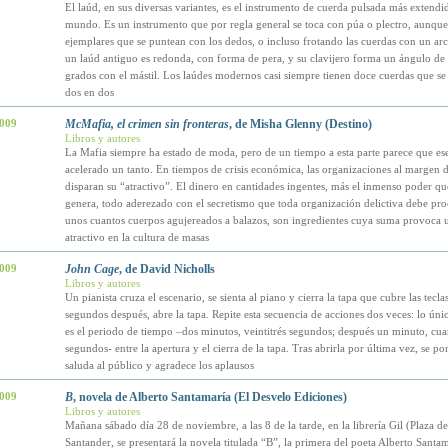
El laúd, en sus diversas variantes, es el instrumento de cuerda pulsada más extendi
mundo. Es un instrumento que por regla general se toca con púa o plectro, aunque
ejemplares que se puntean con los dedos, o incluso frotando las cuerdas con un arc
un laúd antiguo es redonda, con forma de pera, y su clavijero forma un ángulo de
grados con el mástil. Los laúdes modernos casi siempre tienen doce cuerdas que s
dos en dos
2009
McMafia, el crimen sin fronteras
, de Misha Glenny (Destino)
Libros y autores
La Mafia siempre ha estado de moda, pero de un tiempo a esta parte parece que ese 
acelerado un tanto. En tiempos de crisis económica, las organizaciones al margen 
disparan su “atractivo”. El dinero en cantidades ingentes, más el inmenso poder qu
genera, todo aderezado con el secretismo que toda organización delictiva debe pro
unos cuantos cuerpos agujereados a balazos, son ingredientes cuya suma provoca u
atractivo en la cultura de masas
2009
John Cage
, de David Nicholls
Libros y autores
Un pianista cruza el escenario, se sienta al piano y cierra la tapa que cubre las tecla
segundos después, abre la tapa. Repite esta secuencia de acciones dos veces: lo ún
es el periodo de tiempo –dos minutos, veintitrés segundos; después un minuto, cua
segundos- entre la apertura y el cierra de la tapa. Tras abrirla por última vez, se po
saluda al público y agradece los aplausos
2009
B
, novela de Alberto Santamaría (El Desvelo Ediciones)
Libros y autores
Mañana sábado día 28 de noviembre, a las 8 de la tarde, en la librería Gil (Plaza 
Santander, se presentará la novela titulada “B”, la primera del poeta Alberto Santam