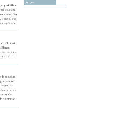
Autores
el periodista
, me hizo una
eo electrónico
, y con el que
de las dos de
 el millonario
a Blanca.
 norteamericana
nizar el día a
n la sociedad
supuestamente,
y negros ha
 Obama llegó a
s montajes
da plantación