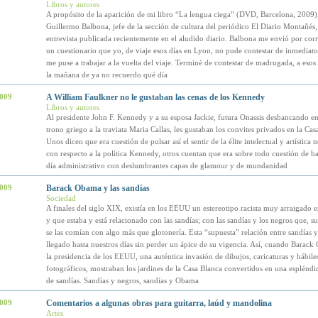
Libros y autores
A propósito de la aparición de mi libro “La lengua ciega” (DVD, Barcelona, 2009), 
Guillermo Balbona, jefe de la sección de cultura del periódico El Diario Montañés
entrevista publicada recientemente en el aludido diario. Balbona me envió por corr
un cuestionario que yo, de viaje esos días en Lyon, no pude contestar de inmediato
me puse a trabajar a la vuelta del viaje. Terminé de contestar de madrugada, a esos 
la mañana de ya no recuerdo qué día
2009
A William Faulkner no le gustaban las cenas de los Kennedy
Libros y autores
Al presidente John F. Kennedy y a su esposa Jackie, futura Onassis desbancando en
trono griego a la traviata Maria Callas, les gustaban los convites privados en la Cas
Unos dicen que era cuestión de pulsar así el sentir de la élite intelectual y artística
con respecto a la política Kennedy, otros cuentan que era sobre todo cuestión de bar
día administrativo con deslumbrantes capas de glamour y de mundanidad
2009
Barack Obama y las sandías
Sociedad
A finales del siglo XIX, existía en los EEUU un estereotipo racista muy arraigado e
y que estaba y está relacionado con las sandías; con las sandías y los negros que, 
se las comían con algo más que glotonería. Esta “supuesta” relación entre sandías 
llegado hasta nuestros días sin perder un ápice de su vigencia. Así, cuando Barack
la presidencia de los EEUU, una auténtica invasión de dibujos, caricaturas y hábile
fotográficos, mostraban los jardines de la Casa Blanca convertidos en una espléndi
de sandías. Sandías y negros, sandías y Obama
2009
Comentarios a algunas obras para guitarra, laúd y mandolina
Artes