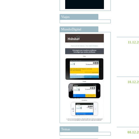
Viajes
MundoDigital
11.12.
10.12.
Temas
08.12.