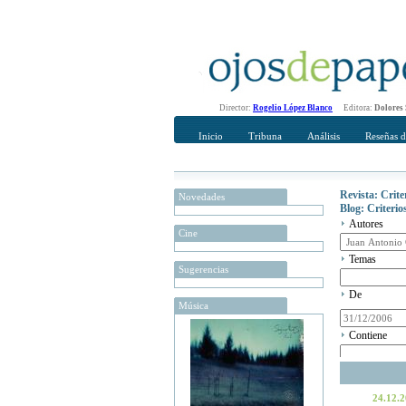
Director:
Rogelio López Blanco
Editora:
Dolores
Inicio
Tribuna
Análisis
Reseñas d
Revista: Crit
Novedades
Blog: Criteri
Autores
Cine
Temas
Sugerencias
De
Música
Contiene
24.12.