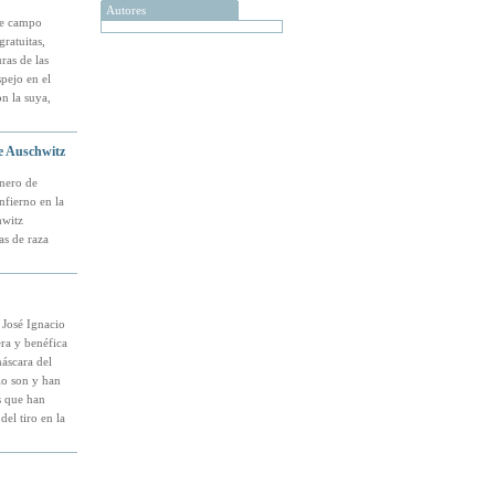
Autores
de campo
gratuitas,
ras de las
spejo en el
on la suya,
de Auschwitz
onero de
nfierno en la
hwitz
as de raza
José Ignacio
ra y benéfica
máscara del
lo son y han
os que han
el tiro en la