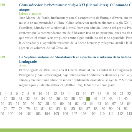
2009
Cómo sobrevivir intelectualmente al siglo XXI
(LibrosLibres). O Leonardo Cas
ataque
Libros y autores
Juan Manuel de Prada, finalmente y con el asentimiento de Enrique Álvarez, me 
mi solo en mi mismiedad el libro “Cómo sobrevivir intelectualmente al siglo XXI”
Castellani, editado por la editorial LibrosLibres con edición literaria del propio Pr
confesar que la recomendación me dejó bastante frío en un principio, pues eso de
que ver en el asunto siempre puede emitir algún tufillo no del todo agradable. Pe
la curiosidad y el agradable recuerdo de la noche literaria y milagrera, acudí a la l
agencié el volumen del tal Castallani
2009
La Séptima sinfonía de Shostakovich se escucha en el infierno de la batalla
Leningrado
Artes
El 9 de agosto de 1942, en plena II Guerra Mundial, en la ciudad de Leningrado (
Petrogrado y San Petersburgo), bajo intensísimos bombardeos alemanes y con la p
sitiada y viviendo una situación indescriptiblemente dramática, se oyó la 7ª Sinfon
mayor Opus 70 de Shostakovich (1906-1975), la Sinfonía Leningrado.
-
-
-
-
-
-
-
-
-
-
-
-
-
-
-
-
-
-
-
3
4
5
6
7
8
9
10
11
12
13
14
15
16
17
18
19
20
21
22
-
-
-
-
-
-
-
-
-
-
-
-
-
-
-
-
-
-
29
30
31
32
33
34
35
36
37
38
39
40
41
42
43
44
45
-
-
-
-
-
-
-
-
-
-
-
-
-
-
-
-
-
-
52
53
54
55
56
57
58
59
60
61
62
63
64
65
66
67
68
69
-
-
-
-
-
-
-
-
-
-
-
-
-
-
-
-
-
-
76
77
78
79
80
81
82
83
84
85
86
87
88
89
90
91
92
-
-
-
-
-
-
-
-
-
-
-
-
-
-
-
99
100
101
102
103
104
105
106
107
108
109
110
111
112
113