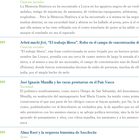
Ciencias sociales
La Memoria Histórica no ha encontrado a Lorca en los agujeros negros de un ver
andaluz, testigo de injusticias, de asesinatos, de violencias repugnantes, arbitrarias, 
trogloditas… Pero la Memoria Histórica sí se ha encontrado a sí misma en las negru
tumbas abiertas; en esa oscuridad fatal y abierta no ha hallado al poeta, pero sí el e
que ella misma se ha visto reflejada con el rostro triunfante de quien se ha salido c
aunque el resultado no sea el esperado
2009
Arbeit macht frei
, “El trabajo libera”. Robo en el campo de concentración 
Ciencias sociales
“El trabajo libera”, esta frase confeccionada en acero forjado por un herrero-prisi
nombre Jan Liwacz, presidía con sus cerca de cuatro metros de largo la entrada al i
tierra, o al menos a una de sus sucursales, el campo de concentración nazi de Ausc
(Polonia), donde fueron exterminadas decenas de miles de personas, muchas de ell
judía, por el simple hecho de serlo
2009
José Ignacio Munilla y los curas proetarras en el País Vasco
Sociedad
El polémico nombramiento, como nuevo Obispo de San Sebastián, del donostiarra 
Munilla, en sustitución del septuagenario José María Uriarte, ha tenido como prime
consecuencia el que una parte de los clérigos vascos se hayan quitado, por fin, la 
rostro, pudiéndoseles ver al descubierto su verdadera jeta, la de aquellos que no só
sido permisivos con los asesinos etarras y su salvaje política terrorista, sino la de l
apoyado de pensamiento y obra, con vileza inaudita, los asesinatos y a los asesinos d
nuca
2009
Alma Rosé y la orquesta femenina de Auschwitz
Artes