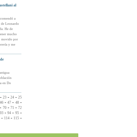
tellani al
recomendó a
, de Leonardo
ada. He de
 tener mucho
ro movido por
ibrería y me
 de
antigua
oblación
ía en Do
-
-
-
23
24
25
-
-
-
46
47
48
-
-
-
70
71
72
-
-
-
93
94
95
-
-
-
114
115