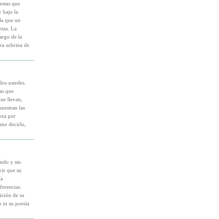
estas que
 bajo la
la que un
ntas. La
argo de la
era sobrina de
dos ustedes.
ías que
ue llevan,
uestran las
eza por
ómo decirlo,
endo y sin
cir que su
ía
ferencias.
ición de su
 ni su poesía