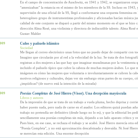
En el campo de concentración de Auschwitz, en 1941 y 1942, se organizaron orqu
“amenizaban” la estancia en el mismo de los miembros de la SS. Incluso en 1943, y
supervisión de una oficial de la SS, llegó a conformarse una orquesta femenina en 
heterogéneo grupo de instrumentistas profesionales y aficionadas hacían música ju
calidad de este conjunto se disparó a partir del mismo momento en el que se hizo c
dirección Alma Rosé, una violinista y directora de indiscutible talento. Alma Rosé 
Gustav Mahler
2009
Culos y pañuelo islámico
Sociedad
Me llegan al correo electrónico unas fotos que no puedo dejar de compartir con to
Imagino que circularán por al red a la velocidad de la luz. Se trata de dos fotograf
registran a dos mujeres a las que hay que imaginar musulmanas por la vestimenta q
incluido el pañuelo típico que cubre la cabeza de muchas mujeres árabes. Lo que m
imágenes es cómo las mujeres que voluntaria o involuntariamente se cubren la cab
motivos religiosos y culturales, dejan ver sin embargo otras partes de su cuerpo, c
¿impúdicas? (de nuevo está la intención de la mirada)
2009
Poesías Completas
de José Hierro (Visor). Una decepción mayúscula
Libros y autores
Da la impresión de que se trata de un trabajo a vuela pluma, hecho deprisa y corri
haber puesto nada, pero nada de carne en el asador. Los editores quizá puedan adu
trabajo no pretendía ser definitivo (desde luego no lo es), y que la editorial les ped
sencillamente una poesías completas sin más, dejando a un lado aparato crítico y re
Pues bien, en ese caso, se rechaza el trabajo y se acabó. José Hierro merecía otra ed
“Poesía Completa”, y no está aproximación descafeinada y desvaída. Ni José Hierro
se merecían esta edición. Una enorme decepción