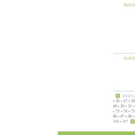
16.12.
15.12.
-
-
1
2
-
-
-
26
27
28
-
-
49
50
51
-
-
-
73
74
75
-
-
96
97
98
-
116
117