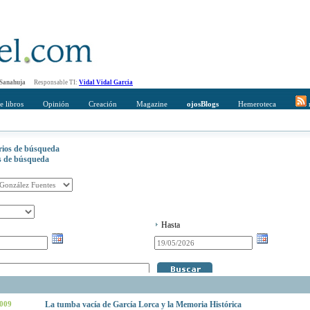
 Sanahuja
Responsable TI:
Vidal Vidal Garcia
e libros
Opinión
Creación
Magazine
ojosBlogs
Hemeroteca
r
erios de búsqueda
os de búsqueda
Hasta
2009
La tumba vacía de García Lorca y la Memoria Histórica