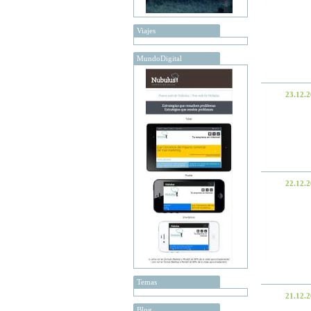
Viajes
MundoDigital
23.12.
22.12.
Temas
21.12.
Blog