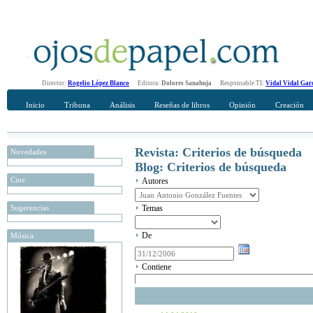
Director:
Rogelio López Blanco
Editora:
Dolores Sanahuja
Responsable TI:
Vidal Vidal Gar
Inicio
Tribuna
Análisis
Reseñas de libros
Opinión
Creación
Revista: Criterios de búsqueda
Novedades
Blog: Criterios de búsqueda
Cine
Autores
Sugerencias
Temas
De
Música
Contiene