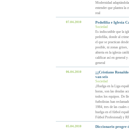
Modernidad adaptándola 
entender que plantea la c
real
07.04.2010
Pedofilia e Iglesia C
Sociedad
Es indiscutible que la igl
pedofilia, donde al crime
el que se practican desde
posible, ni zonas grises,
abierta en la iglesia cat
calificar así en general 
general
06.04.2010
¡¡¡Cristiano Ronaldo 
van seis
Sociedad
¡Huelga en la Liga españo
horas, son las deudas ac
todos los equipos. De lle
futbolistas han reclamad
1984, tres de las cuales
huelga en el fútbol espa
Fútbol Profesional) y R
05.04.2010
Diccionario progre d