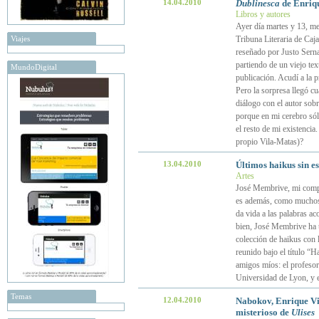
14.04.2010
Dublinesca
de Enriqu
Libros y autores
Ayer día martes y 13, me 
Viajes
Tribuna Literaria de Caj
reseñado por Justo Serna
partiendo de un viejo te
MundoDigital
publicación. Acudí a la p
Pero la sorpresa llegó c
diálogo con el autor sob
porque en mi cerebro sól
el resto de mi existencia
propio Vila-Matas)?
13.04.2010
Últimos haikus sin e
Artes
José Membrive, mi compañ
es además, como muchos d
da vida a las palabras a
bien, José Membrive ha t
colección de haikus con 
reunido bajo el título “
amigos míos: el profesor
Universidad de Lyon, y e
Temas
12.04.2010
Nabokov, Enrique Vil
misterioso de
Ulises