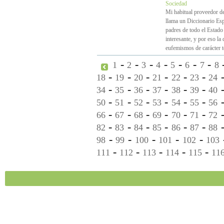
Sociedad
Mi habitual proveedor de 
llama un Diccionario Esp
padres de todo el Estado
interesante, y por eso la
eufemismos de carácter te
-
-
-
-
-
-
-
1
2
3
4
5
6
7
8
-
-
-
-
-
-
18
19
20
21
22
23
24
-
-
-
-
-
-
34
35
36
37
38
39
40
-
-
-
-
-
-
50
51
52
53
54
55
56
-
-
-
-
-
-
66
67
68
69
70
71
72
-
-
-
-
-
-
82
83
84
85
86
87
88
-
-
-
-
-
98
99
100
101
102
103
-
-
-
-
-
111
112
113
114
115
11