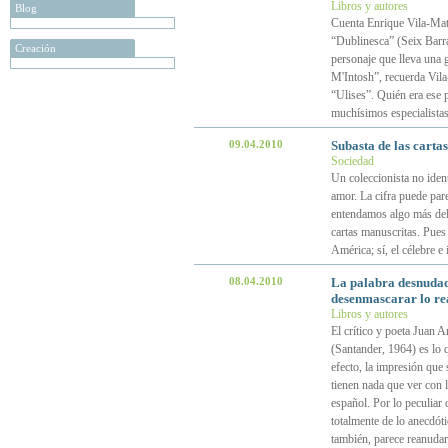
Libros y autores
Blog
Cuenta Enrique Vila-Mata
“Dublinesca” (Seix Barra
Creación
personaje que lleva una 
M'Intosh”, recuerda Vila-
“Ulises”. Quién era ese p
muchísimos especialistas
09.04.2010
Subasta de las carta
Sociedad
Un coleccionista no iden
amor. La cifra puede par
entendamos algo más del 
cartas manuscritas. Pues
América; sí, el célebre 
08.04.2010
La palabra desnudada
desenmascarar lo rea
Libros y autores
El crítico y poeta Juan 
(Santander, 1964) es lo q
efecto, la impresión que
tienen nada que ver con 
español. Por lo peculiar
totalmente de lo anecdóti
también, parece reanudar