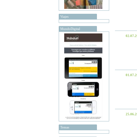
Viajes
MundoDigital
02.07.
01.07.
25.06.
Temas