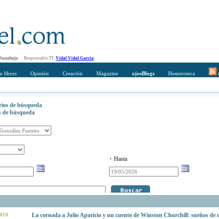
 Sanahuja
Responsable TI:
Vidal Vidal Garcia
e libros
Opinión
Creación
Magazine
ojosBlogs
Hemeroteca
r
erios de búsqueda
os de búsqueda
Hasta
2010
La cornada a Julio Aparicio y un cuento de Winston Churchill: sueños de 