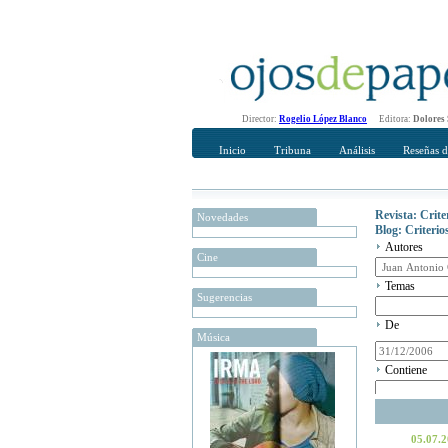
Director:
Rogelio López Blanco
Editora:
Dolores
Inicio
Tribuna
Análisis
Reseñas d
Revista: Crit
Novedades
Blog: Criteri
Autores
Cine
Temas
Sugerencias
De
Música
Contiene
05.07.