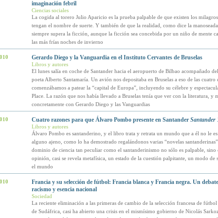
imaginación febril
Ciencias sociales
La cogida al torero Julio Aparicio es la prueba palpable de que existen los milagro
tengan el nombre de suerte. Y también de que la realidad, como dice la manoseada
siempre supera la ficción, aunque la ficción sea concebida por un niño de mente ca
las más frías noches de invierno
2010
Gerardo Diego y la Vanguardia en el Instituto Cervantes de Bruselas
Libros y autores
El lunes salía en coche de Santander hacia el aeropuerto de Bilbao acompañado del
poeta Alberto Santamaría. Un avión nos depositaba en Bruselas a eso de las cuatro d
comenzábamos a patear la “capital de Europa”, incluyendo su célebre y espectacu
Place. La razón que nos había llevado a Bruselas tenía que ver con la literatura, y 
concretamente con Gerardo Diego y las Vanguardias
2010
Cuatro razones para que Álvaro Pombo presente en Santander
Santander 
Libros y autores
Álvaro Pombo es santanderino, y el libro trata y retrata un mundo que a él no le 
alguno ajeno, como lo ha demostrado regalándonos varias “novelas santanderinas”,
dominio de ciencia tan peculiar como el santanderinismo no sólo es palpable, sino
opinión, casi se revela metafísica, un estado de la cuestión palpitante, un modo de s
el mundo
2010
Francia y su selección de fútbol: Francia blanca y Francia negra. Un debat
racismo y esencia nacional
Sociedad
La reciente eliminación a las primeras de cambio de la selección francesa de fútbol
de Sudáfrica, casi ha abierto una crisis en el mismísimo gobierno de Nicolás Sarko