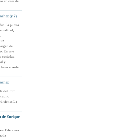
los colores de
nchez (y 2)
dad, la puesta
entalidad,
l
 un
margen del
co. En este
a sociedad
al y
urbano acorde
ánchez
a del libro
erudito
ediciones La
a de Enrique
por Ediciones
inada