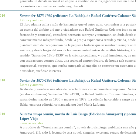
generado un debate nacional en el que la cuestión de si los jugadores sienten o no 
la camiseta nacional no es desde luego baladí
2010
Santander 1875-1930
(ediciones La Bahía), de Rafael Gutiérrez Colomer Sá
Libros y autores
El libro plasma así la visión de Santander que el autor quiso comunicar a la posteri
en escena del ámbito urbano y ciudadano que Rafael Gutiérrez-Colomer (con su m
formación y contexto), consideró necesario subrayar y transmitir, sin duda desde e
convencimiento más profundo, desde la propia experiencia sentida y vivida, desde
planteamiento de recuperación de la pequeña historia que se mantuvo siempre al 
análisis, y desde luego del uso de las herramientas básicas del análisis historiográfi
sentido “Santander 1875-1930” es la crónica cotidiana, y quizá inmejorable, de un
con aspiraciones cosmopolitas, una sociedad emprendedora, de honda raíz comerci
empresarial, burguesa, que estaba entregada al empeño de construir un escenario 
a sus ideas, sueños e intereses
2010
Santander 1875-1930
(ediciones La Bahía), de Rafael Gutiérrez Colomer S
Libros y autores
Acaba de presentarse una obra de carácter histórico ciertamente excepcional. Se trat
(en dos volúmenes) Santander 1875-1930, de Rafael Gutiérrez Colomer Sánchez, 
santanderino nacido en 1900 y muerto en 1979. La edición ha corrido a cargo de 
Bahía, empresa editorial comandada por José María Lafuente
2010
Nuestra amiga común
, novela de Luis Barga (Ediciones Amargord) y poem
López Viejo
Ciencias sociales
A propósito de “Nuestra amiga común”, novela de Luis Barga, publicada este año 
Amargord. (Ha sido la lectura de esta novela singular, excelente retrato de determ