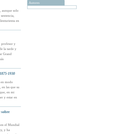
Autores
s, aunque solo
 sentencia,
lenturienta en
 profesor y
e la tarde y
lar Grand
más
1875-1930
es en modo
 en las que su
 que, en mi
er y estar en
e sobre
 en el Mundial
zy, y ha