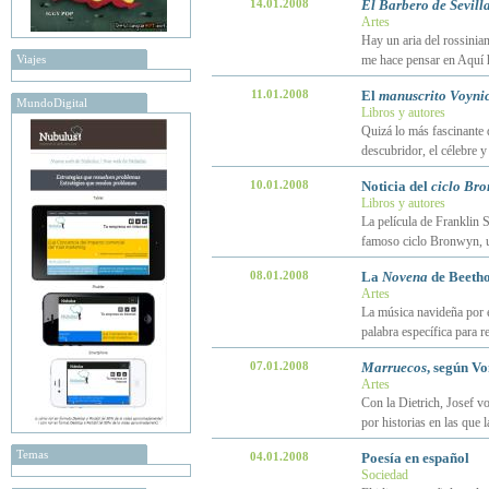
14.01.2008
El Barbero de Sevill
Artes
Hay un aria del rossinia
Viajes
me hace pensar en Aquí h
11.01.2008
El
manuscrito Voyni
MundoDigital
Libros y autores
Quizá lo más fascinante d
descubridor, el célebre 
10.01.2008
Noticia del
ciclo Br
Libros y autores
La película de Franklin Sc
famoso ciclo Bronwyn, un
08.01.2008
La
Novena
de Beetho
Artes
La música navideña por e
palabra específica para re
07.01.2008
Marruecos
, según V
Artes
Con la Dietrich, Josef v
por historias en las que 
Temas
04.01.2008
Poesía en español
Sociedad