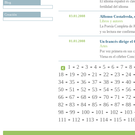
El idioma español es clav
Blog
fertilidad del idioma
Creación
03.01.2008
Alfonso Costafreda, e
Libros y autores
La Poesía Completa de Al
y su lectura me confirma 
01.01.2008
Un francés dirige el
Artes
Por vez primera en sus ca
Viena en el célebre Con
-
-
-
-
-
-
-
1
2
3
4
5
6
7
8
-
-
-
-
-
-
18
19
20
21
22
23
24
-
-
-
-
-
-
34
35
36
37
38
39
40
-
-
-
-
-
-
50
51
52
53
54
55
56
-
-
-
-
-
-
66
67
68
69
70
71
72
-
-
-
-
-
-
82
83
84
85
86
87
88
-
-
-
-
-
98
99
100
101
102
103
-
-
-
-
-
111
112
113
114
115
11