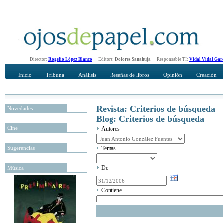
Director:
Rogelio López Blanco
Editora:
Dolores Sanahuja
Responsable TI:
Vidal Vidal Gar
Inicio
Tribuna
Análisis
Reseñas de libros
Opinión
Creación
Revista: Criterios de búsqueda
Novedades
Blog: Criterios de búsqueda
Cine
Autores
Sugerencias
Temas
De
Música
Contiene