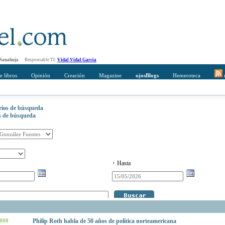
 Sanahuja
Responsable TI:
Vidal Vidal Garcia
e libros
Opinión
Creación
Magazine
ojosBlogs
Hemeroteca
r
erios de búsqueda
os de búsqueda
Hasta
2008
Philip Roth habla de 50 años de política norteamericana