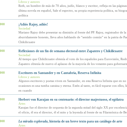
Libros y autores
Roth, un hombre de más de 70 años, judío, blanco y escritor, refleja en las páginas
última novela en español, Sale el espectro, su propia experiencia política, su biogra
política
2008
¡Adiós Rajoy, adiós!
Sociedad
Mariano Rajoy debe presentar su dimisión al frente del PP. Rajoy, registrador de l
aburridamente honesto, lleva años hablando de “sentido común” en la patria de Pa
Chikilicuatre
2008
Reflexiones de un fin de semana electoral entre Zapatero y Chikilicuatre
Sociedad
Al tiempo que Chikilicuatre obtenía el voto de los españoles para Eurovisión, Rod
Zapatero obtenía de nuevo el aplauso de la mayoría de los votantes para gobernar
2008
Escritores en Santander y en Cantabria, Reserva Infinita
Libros y autores
Algunos escritores y poetas viven en Santander, en esta Reserva Infinita que en no
ocasiones es una tumba cansina y eterna. Estén al tanto, es fácil toparse con ellos, 
en cuando
2008
Herbert von Karajan en su centenario: el director majestuoso, el ególatra
Artes
Karajan fue el director de orquesta de la segunda mitad del siglo XX por excelenci
el oficio, él era el director, él el mito y la leyenda al frente de su Filarmónica de Be
2008
La mirada explorada
, historia de un breve texto para un catálogo de arte
Artes