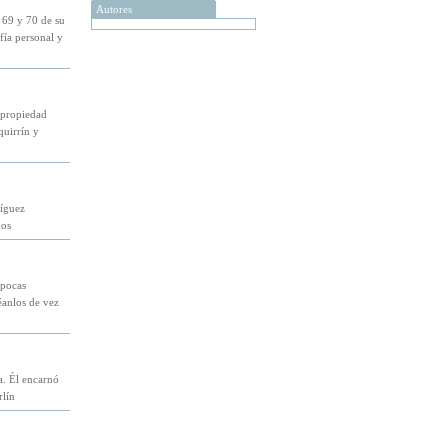
Autores
 69 y 70 de su
fía personal y
a propiedad
quirrín y
ríguez
nos
 pocas
léanlos de vez
a. Él encarnó
rlín