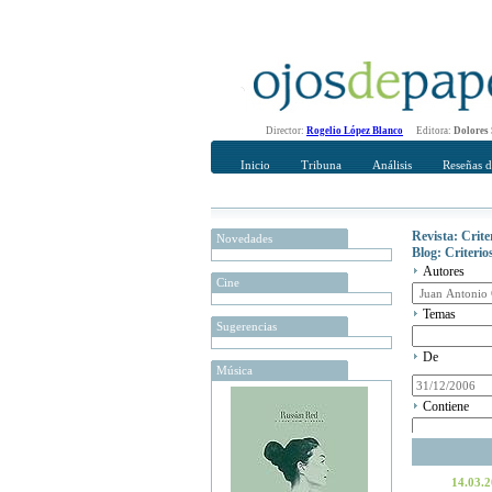
Director:
Rogelio López Blanco
Editora:
Dolores
Inicio
Tribuna
Análisis
Reseñas d
Revista: Crit
Novedades
Blog: Criteri
Autores
Cine
Temas
Sugerencias
De
Música
Contiene
14.03.