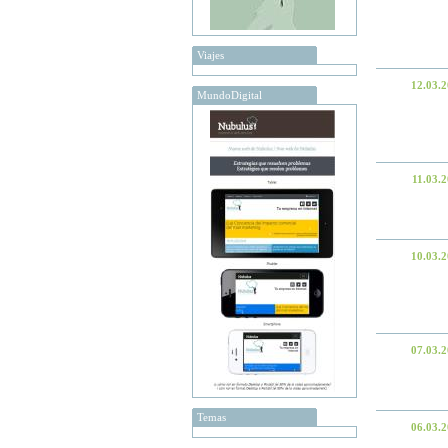
Viajes
12.03.
MundoDigital
11.03.
10.03.
07.03.
Temas
06.03.