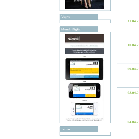
Viajes
11.04.
MundoDigital
10.04.
09.04.
08.04.
04.04.
Temas