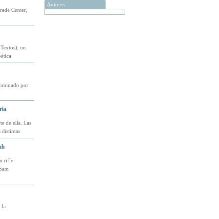
Autores
rade Center,
-Textos), un
ética
dominado por
ria
e de ella. Las
distintas
ah
 rifle
 Sam
 la