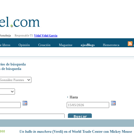
 Sanahuja
Responsable TI:
Vidal Vidal Garcia
e libros
Opinión
Creación
Magazine
ojosBlogs
Hemeroteca
r
erios de búsqueda
os de búsqueda
Hasta
2008
Un ballo in maschera
(Verdi) en el World Trade Center con Mickey Mouse