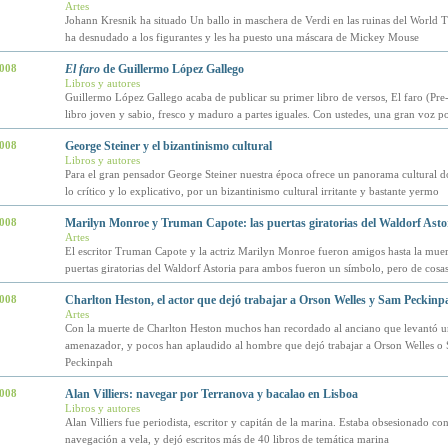
Artes
Johann Kresnik ha situado Un ballo in maschera de Verdi en las ruinas del World T
ha desnudado a los figurantes y les ha puesto una máscara de Mickey Mouse
2008
El faro
de Guillermo López Gallego
Libros y autores
Guillermo López Gallego acaba de publicar su primer libro de versos, El faro (Pre
libro joven y sabio, fresco y maduro a partes iguales. Con ustedes, una gran voz po
2008
George Steiner y el bizantinismo cultural
Libros y autores
Para el gran pensador George Steiner nuestra época ofrece un panorama cultural 
lo crítico y lo explicativo, por un bizantinismo cultural irritante y bastante yermo
2008
Marilyn Monroe y Truman Capote: las puertas giratorias del Waldorf Asto
Artes
El escritor Truman Capote y la actriz Marilyn Monroe fueron amigos hasta la muert
puertas giratorias del Waldorf Astoria para ambos fueron un símbolo, pero de cosas 
2008
Charlton Heston, el actor que dejó trabajar a Orson Welles y Sam Peckinp
Artes
Con la muerte de Charlton Heston muchos han recordado al anciano que levantó un
amenazador, y pocos han aplaudido al hombre que dejó trabajar a Orson Welles o
Peckinpah
2008
Alan Villiers: navegar por Terranova y bacalao en Lisboa
Libros y autores
Alan Villiers fue periodista, escritor y capitán de la marina. Estaba obsesionado con
navegación a vela, y dejó escritos más de 40 libros de temática marina