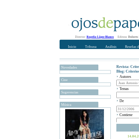
Director:
Rogelio López Blanco
Editora:
Dolores
Inicio
Tribuna
Análisis
Reseñas d
Revista: Crit
Novedades
Blog: Criteri
Autores
Cine
Temas
Sugerencias
De
Música
Contiene
14.04.