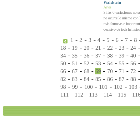
Waldstein
Artes
Si las 6 variaciones no s
no ocurre lo mismo con l
más famosas e importante
decisivo de toda la histo
-
-
-
-
-
-
-
1
2
3
4
5
6
7
8
-
-
-
-
-
-
18
19
20
21
22
23
24
-
-
-
-
-
-
34
35
36
37
38
39
40
-
-
-
-
-
-
50
51
52
53
54
55
56
-
-
-
-
-
-
66
67
68
69
70
71
72
-
-
-
-
-
-
82
83
84
85
86
87
88
-
-
-
-
-
98
99
100
101
102
103
-
-
-
-
-
111
112
113
114
115
11