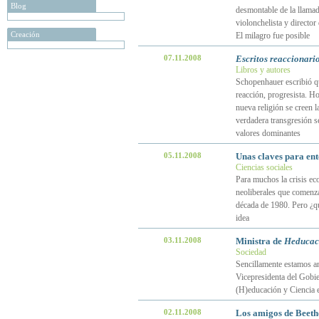
Blog
desmontable de la llamada
violonchelista y directo
Creación
El milagro fue posible
07.11.2008
Escritos reaccionari
Libros y autores
Schopenhauer escribió que
reacción, progresista. H
nueva religión se creen l
verdadera transgresión se
valores dominantes
05.11.2008
Unas claves para en
Ciencias sociales
Para muchos la crisis eco
neoliberales que comenz
década de 1980. Pero ¿qu
idea
03.11.2008
Ministra de
Heducac
Sociedad
Sencillamente estamos an
Vicepresidenta del Gobie
(H)educación y Ciencia 
02.11.2008
Los amigos de Beetho