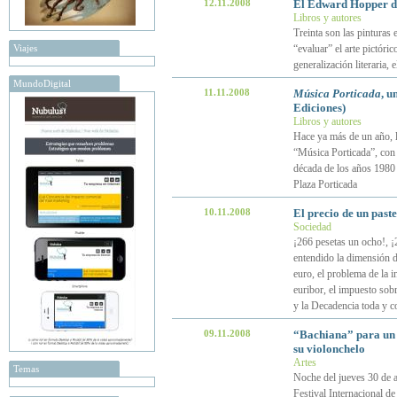
12.11.2008
El Edward Hopper d
Libros y autores
Treinta son las pinturas
Viajes
“evaluar” el arte pictóri
generalización literaria,
MundoDigital
11.11.2008
Música Porticada
, u
Ediciones)
Libros y autores
Hace ya más de un año, la
“Música Porticada”, con 
década de los años 1980 d
Plaza Porticada
10.11.2008
El precio de un paste
Sociedad
¡266 pesetas un ocho!, ¡
entendido la dimensión de
euro, el problema de la in
euribor, el impuesto sobr
y la Decadencia toda y c
09.11.2008
“Bachiana” para un a
su violonchelo
Artes
Temas
Noche del jueves 30 de 
Festival Internacional de 