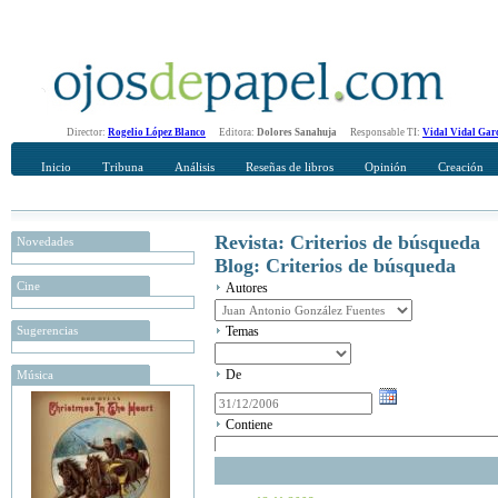
Director:
Rogelio López Blanco
Editora:
Dolores Sanahuja
Responsable TI:
Vidal Vidal Gar
Inicio
Tribuna
Análisis
Reseñas de libros
Opinión
Creación
Revista: Criterios de búsqueda
Novedades
Blog: Criterios de búsqueda
Cine
Autores
Sugerencias
Temas
De
Música
Contiene