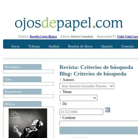
Director:
Rogelio López Blanco
Editora:
Dolores Sanahuja
Responsable TI:
Vidal Vidal Gar
Inicio
Tribuna
Análisis
Reseñas de libros
Opinión
Creación
Revista: Criterios de búsqueda
Novedades
Blog: Criterios de búsqueda
Cine
Autores
Sugerencias
Temas
De
Música
Contiene