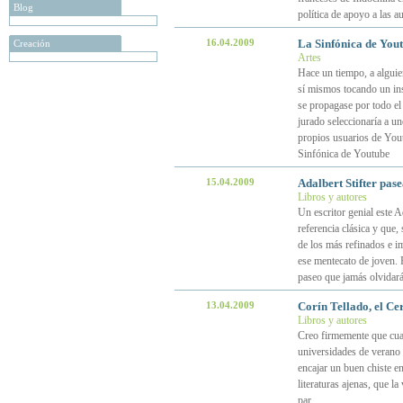
Blog
política de apoyo a las 
16.04.2009
La Sinfónica de You
Creación
Artes
Hace un tiempo, a alguie
sí mismos tocando un in
se propagase por todo el 
jurado seleccionaría a un
propios usuarios de Yout
Sinfónica de Youtube
15.04.2009
Adalbert Stifter pas
Libros y autores
Un escritor genial este A
referencia clásica y que
de los más refinados e im
ese mentecato de joven. 
paseo que jamás olvidar
13.04.2009
Corín Tellado, el Ce
Libros y autores
Creo firmemente que cua
universidades de verano l
encajar un buen chiste en
literaturas ajenas, que la
par