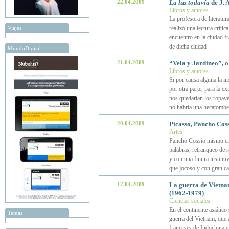
22.04.2009
La luz todavía
de J. 
Libros y autores
La profesora de literatu
Viajes
realizó una lectura crít
encuentro en la ciudad fr
de dicha ciudad
MundoDigital
21.04.2009
“Vela y Jardineo”, o
Libros y autores
Si por causa alguna la in
por otra parte, para la ex
nos quedarían los ropave
no habría una hecatombe 
20.04.2009
Picasso, Pancho Coss
Artes
Pancho Cossío mismo era 
palabras, retranqueo de r
y con una finura instinti
que jocoso y con gran ca
17.04.2009
La guerra de Vietnam
(1962-1979)
Ciencias sociales
En el continente asiátic
Temas
guerra del Vietnam, que a
franceses de Indochina e