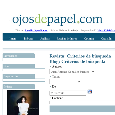
Director:
Rogelio López Blanco
Editora:
Dolores Sanahuja
Responsable TI:
Vidal Vidal Gar
Inicio
Tribuna
Análisis
Reseñas de libros
Opinión
Creación
Revista: Criterios de búsqueda
Novedades
Blog: Criterios de búsqueda
Cine
Autores
Sugerencias
Temas
De
Música
Contiene