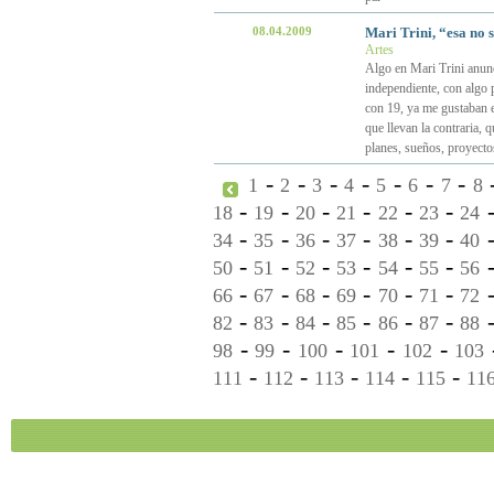
08.04.2009
Mari Trini, “esa no 
Artes
Algo en Mari Trini anunc
independiente, con algo 
con 19, ya me gustaban e
que llevan la contraria, 
planes, sueños, proyectos
-
-
-
-
-
-
-
1
2
3
4
5
6
7
8
-
-
-
-
-
-
18
19
20
21
22
23
24
-
-
-
-
-
-
34
35
36
37
38
39
40
-
-
-
-
-
-
50
51
52
53
54
55
56
-
-
-
-
-
-
66
67
68
69
70
71
72
-
-
-
-
-
-
82
83
84
85
86
87
88
-
-
-
-
-
98
99
100
101
102
103
-
-
-
-
-
111
112
113
114
115
11