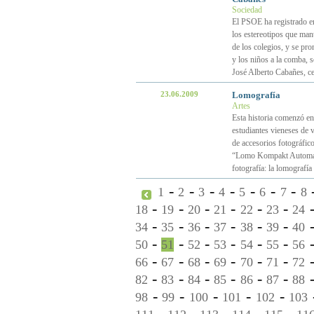
Sociedad
El PSOE ha registrado en
los estereotipos que man
de los colegios, y se pro
y los niños a la comba, 
José Alberto Cabañes, ce
23.06.2009
Lomografía
Artes
Esta historia comenzó en
estudiantes vieneses de v
de accesorios fotográfic
“Lomo Kompakt Automat”
fotografía: la lomografía
-
-
-
-
-
-
-
1
2
3
4
5
6
7
8
-
-
-
-
-
-
18
19
20
21
22
23
24
-
-
-
-
-
-
34
35
36
37
38
39
40
-
-
-
-
-
-
50
51
52
53
54
55
56
-
-
-
-
-
-
66
67
68
69
70
71
72
-
-
-
-
-
-
82
83
84
85
86
87
88
-
-
-
-
-
98
99
100
101
102
103