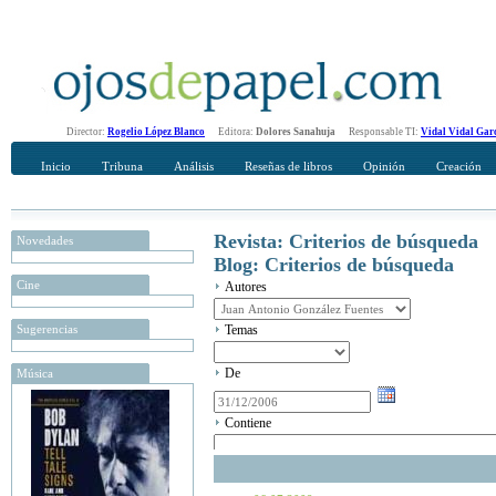
Director:
Rogelio López Blanco
Editora:
Dolores Sanahuja
Responsable TI:
Vidal Vidal Gar
Inicio
Tribuna
Análisis
Reseñas de libros
Opinión
Creación
Revista: Criterios de búsqueda
Novedades
Blog: Criterios de búsqueda
Cine
Autores
Sugerencias
Temas
De
Música
Contiene