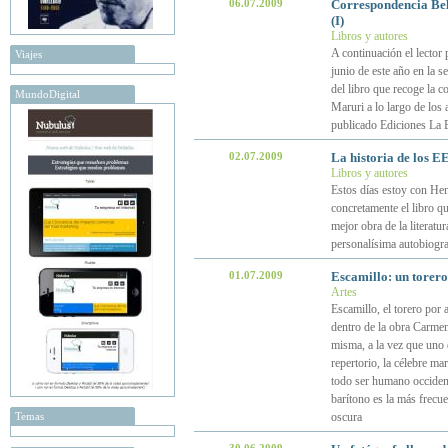
06.07.2009
Correspondencia Bel
(I)
Libros y autores
A continuación el lector 
Viajes
junio de este año en la se
del libro que recoge la 
MundoDigital
Maruri a lo largo de los
publicado Ediciones La 
02.07.2009
La historia de los 
Libros y autores
Estos días estoy con He
concretamente el libro q
mejor obra de la literat
personalísima autobiogra
01.07.2009
Escamillo: un torero
Artes
Escamillo, el torero por 
dentro de la obra Carmen
misma, a la vez que uno 
repertorio, la célebre mar
todo ser humano occidenta
barítono es la más frecu
Temas
oscura