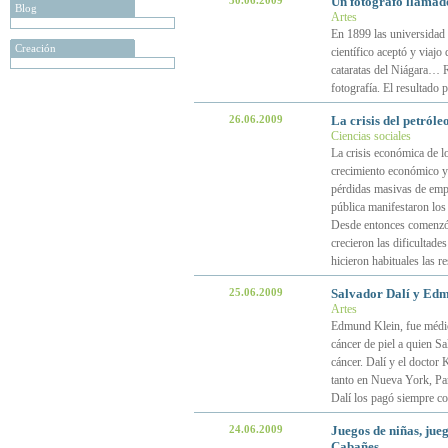
30.06.2009
Un fotógrafo llamad
Blog
Artes
En 1899 las universidad 
Creación
científico aceptó y viaj
cataratas del Niágara… R
fotografía. El resultado
26.06.2009
La crisis del petróle
Ciencias sociales
La crisis económica de l
crecimiento económico y e
pérdidas masivas de emple
pública manifestaron los
Desde entonces comenzó a
crecieron las dificultad
hicieron habituales las re
25.06.2009
Salvador Dalí y Edmu
Artes
Edmund Klein, fue médico
cáncer de piel a quien S
cáncer. Dalí y el doctor 
tanto en Nueva York, Par
Dalí los pagó siempre c
24.06.2009
Juegos de niñas, jueg
Cabañes