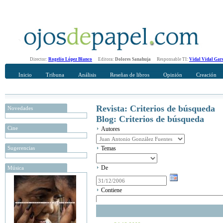
Director:
Rogelio López Blanco
Editora:
Dolores Sanahuja
Responsable TI:
Vidal Vidal Gar
Inicio
Tribuna
Análisis
Reseñas de libros
Opinión
Creación
Revista: Criterios de búsqueda
Novedades
Blog: Criterios de búsqueda
Cine
Autores
Sugerencias
Temas
De
Música
Contiene