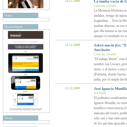
24.12.2009
La tumba vacía de G
Ciencias sociales
La Memoria Histórica no
Viajes
andaluz, testigo de injust
trogloditas… Pero la Mem
tumbas abiertas; en esa os
MundoDigital
que ella misma se ha vist
aunque el resultado no s
23.12.2009
Arbeit macht frei
, “E
Auschwitz
Ciencias sociales
“El trabajo libera”, esta
nombre Jan Liwacz, presid
tierra, o al menos a una
(Polonia), donde fueron 
judía, por el simple hech
22.12.2009
José Ignacio Munilla
Sociedad
El polémico nombramient
Ignacio Munilla, en sust
benéfica consecuencia el 
máscara del rostro, pudié
Temas
sólo son y han sido permi
de los que han apoyado d