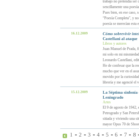
trabajo no pretendía ser d
sencillamente una poesías
Pues bien, en ese caso, s
“Poesía Completa”, y no 
poesía se merecían esta
16.12.2009
Cómo sobrevivir inte
Castellani al ataque
Libros y autores
Juan Manuel de Prada, f
mi solo en mi mismiedad 
Leonardo Castellani, edit
He de confesar que la re
mucho que ver en el asun
movido por la curiosidad 
librería y me agencié el 
15.12.2009
La Séptima sinfonía d
Leningrado
Artes
El 9 de agosto de 1942, 
Petrogrado y San Peters
sitiada y viviendo una si
mayor Opus 70 de Shosta
-
-
-
-
-
-
-
1
2
3
4
5
6
7
8