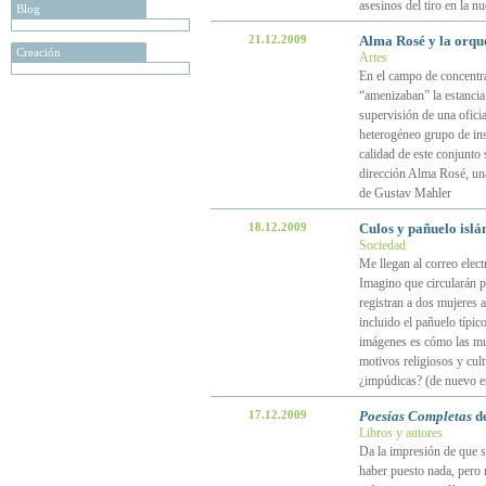
asesinos del tiro en la nu
Blog
21.12.2009
Alma Rosé y la orqu
Creación
Artes
En el campo de concentr
“amenizaban” la estancia
supervisión de una ofici
heterogéneo grupo de ins
calidad de este conjunto
dirección Alma Rosé, una 
de Gustav Mahler
18.12.2009
Culos y pañuelo isl
Sociedad
Me llegan al correo elec
Imagino que circularán po
registran a dos mujeres 
incluido el pañuelo típi
imágenes es cómo las muj
motivos religiosos y cult
¿impúdicas? (de nuevo es
17.12.2009
Poesías Completas
de
Libros y autores
Da la impresión de que se
haber puesto nada, pero 