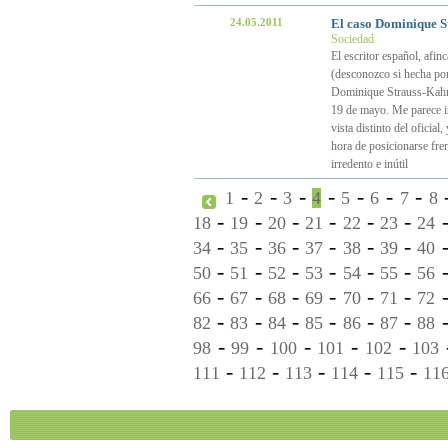
24.05.2011
El caso Dominique S
Sociedad
El escritor español, afi
(desconozco si hecha por
Dominique Strauss-Kahn,
19 de mayo. Me parece in
vista distinto del oficia
hora de posicionarse fre
irredento e inútil
-
-
-
-
-
-
-
1
2
3
4
5
6
7
8
-
-
-
-
-
-
18
19
20
21
22
23
24
-
-
-
-
-
-
34
35
36
37
38
39
40
-
-
-
-
-
-
50
51
52
53
54
55
56
-
-
-
-
-
-
66
67
68
69
70
71
72
-
-
-
-
-
-
82
83
84
85
86
87
88
-
-
-
-
-
98
99
100
101
102
103
-
-
-
-
-
111
112
113
114
115
11