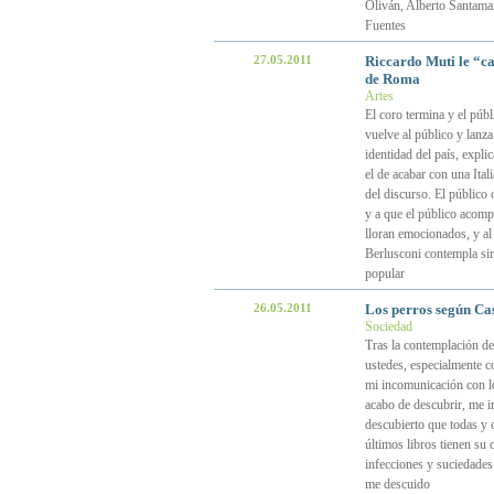
Oliván, Alberto Santama
Fuentes
27.05.2011
Riccardo Muti le “ca
de Roma
Artes
El coro termina y el púb
vuelve al público y lanza
identidad del país, explic
el de acabar con una Ital
del discurso. El público o
y a que el público acomp
lloran emocionados, y al 
Berlusconi contempla si
popular
26.05.2011
Los perros según Cas
Sociedad
Tras la contemplación de
ustedes, especialmente co
mi incomunicación con lo
acabo de descubrir, me i
descubierto que todas y 
últimos libros tienen su
infecciones y suciedade
me descuido