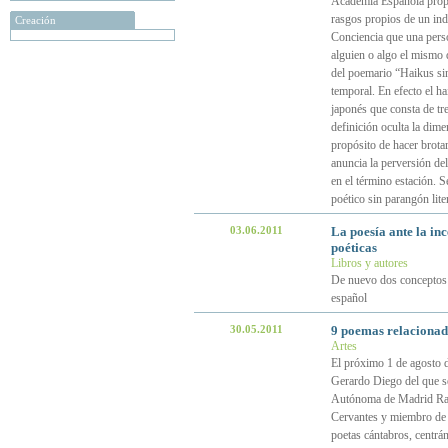
Academia Española propon
rasgos propios de un indi
Creación
Conciencia que una perso
alguien o algo el mismo 
del poemario “Haikus sin
temporal. En efecto el h
japonés que consta de tre
definición oculta la dim
propósito de hacer brota
anuncia la perversión del
en el término estación. S
poético sin parangón lite
03.06.2011
La poesía ante la in
poéticas
Libros y autores
De nuevo dos conceptos p
español
30.05.2011
9 poemas relacionad
Artes
El próximo 1 de agosto 
Gerardo Diego del que ser
Autónoma de Madrid Rafae
Cervantes y miembro de l
poetas cántabros, centrá