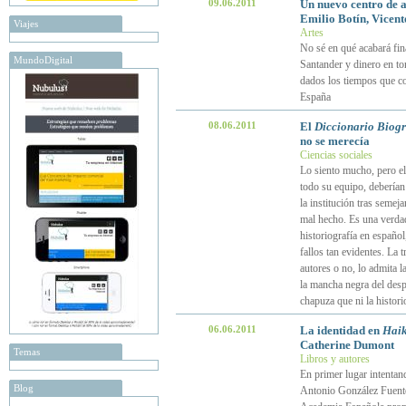
09.06.2011
Un nuevo centro de a
Emilio Botín, Vicent
Viajes
Artes
No sé en qué acabará fina
MundoDigital
Santander y dinero en tor
dados los tiempos que co
España
08.06.2011
El
Diccionario Biogr
no se merecía
Ciencias sociales
Lo siento mucho, pero el
todo su equipo, deberían
la institución tras semej
mal hecho. Es una verdad
historiografía en españo
fallos tan evidentes. La 
autores o no, lo admita l
la mancha negra del despr
chapuza que ni la histori
06.06.2011
La identidad en
Haik
Catherine Dumont
Temas
Libros y autores
En primer lugar intentand
Blog
Antonio González Fuentes