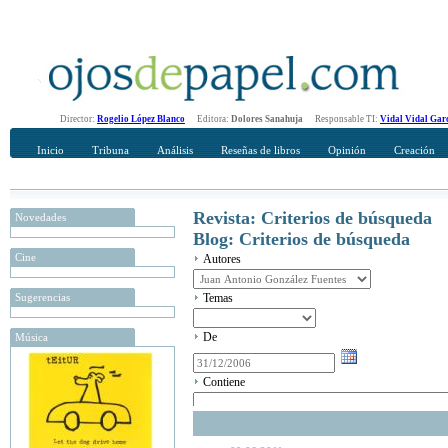
Director:
Rogelio López Blanco
Editora:
Dolores Sanahuja
Responsable TI:
Vidal Vidal Gar
Inicio
Tribuna
Análisis
Reseñas de libros
Opinión
Creación
Revista: Criterios de búsqueda
Novedades
Blog: Criterios de búsqueda
Cine
Autores
Sugerencias
Temas
De
Música
Contiene