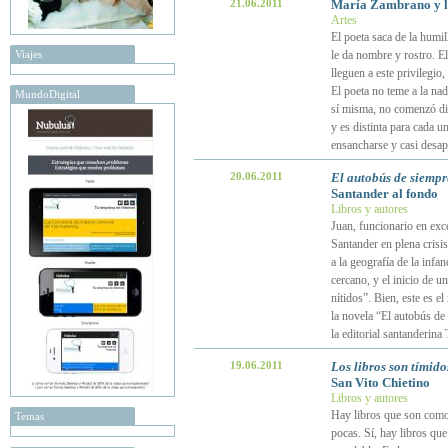
21.06.2011
María Zambrano y la
Artes
El poeta saca de la humil
Viajes
le da nombre y rostro. El
lleguen a este privilegio,
El poeta no teme a la na
MundoDigital
sí misma, no comenzó dic
y es distinta para cada u
ensancharse y casi desap
20.06.2011
El autobús de siempr
Santander al fondo
Libros y autores
Juan, funcionario en exce
Santander en plena crisis
a la geografía de la infa
cercano, y el inicio de u
nítidos”. Bien, este es 
la novela “El autobús de 
la editorial santanderina 
19.06.2011
Los libros son tímido
San Vito Chietino
Libros y autores
Hay libros que son como 
Temas
pocas. Sí, hay libros qu