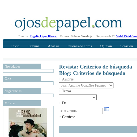
Director:
Rogelio López Blanco
Editora:
Dolores Sanahuja
Responsable TI:
Vidal Vidal Gar
Inicio
Tribuna
Análisis
Reseñas de libros
Opinión
Creación
Revista: Criterios de búsqueda
Novedades
Blog: Criterios de búsqueda
Cine
Autores
Sugerencias
Temas
De
Música
Contiene