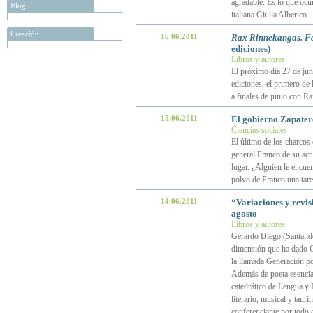
agradable. Es lo que ocur
Blog
italiana Giulia Alberico
Creación
16.06.2011
Rax Rinnekangas. Fab
ediciones)
Libros y autores
El próximo día 27 de juni
ediciones, el primero de 
a finales de junio con R
15.06.2011
El gobierno Zapatero
Ciencias sociales
El último de los charcos 
general Franco de su actu
lugar. ¿Alguien le encuen
polvo de Franco una tarea
14.06.2011
“Variaciones y revis
agosto
Libros y autores
Gerardo Diego (Santande
dimensión que ha dado Ca
la llamada Generación poé
Además de poeta esencial
catedrático de Lengua y L
literario, musical y taur
conferenciante por todo 