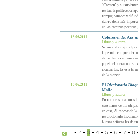
“Carmen” y su suplemento
revisar la polifacética a
tiempo; conocer y difundi
dentro de la más importa
de los caminos poéticos 
13.06.2011
Colores en
Haikus si
Libros y autores
Se suele decir que el po
le permite comprender lo
de ver las cosas como so
papel del poeta consiste
alcanzarlos. Es esta tar
de la esencia
10.06.2011
El
Diccionario Biogr
Mallo
Libros y autores
En no pocas ocasiones la
esos niños de mirada píc
en casa, él, asomando la 
revolucionario indomable 
buenas señoras les dé un 
-
-
-
-
-
-
-
1
2
3
4
5
6
7
8