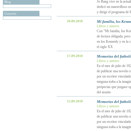
Jo Bang vive en la actual
Blog
dedicó un maravilloso mu
y dirige el programa de 
Creación
20.09.2010
Mi familia, los Kenn
Libros y autores
Con “Mi familia, los Ke
de lectura obligada, pero 
en los Kennedy y en la c
el siglo XX
17.09.2010
Memorias del futbol
Libros y autores
En el mes de julio de 19
de publicar una novela co
por un escritor vinculad
ninguna traba a la imagi
peripecias que juzgase op
del asunto
15.09.2010
Memorias del futbol
Libros y autores
En el mes de julio de 19
de publicar una novela co
por un escritor vinculad
ninguna traba a la imagi