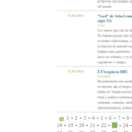
peripecias que juzgase op
del asunto
14.09.2010
“God” de John Lenno
siglo XX
Artes
Los meses que van de ab
No habían pasado aún dos
revueltas californianas; 
la relación de amistad co
hallaba entre paréntesis
disco en solitario; y su 
seguidores y amigos
13.09.2010
ETA según la BBC
Sociedad
Recientemente este medi
el enésimo alto el fuego
hablar de “banda terroris
triste y patético eufemis
cómodas, cobardes, intole
(desinformativa), acaban
-
-
-
-
-
-
-
1
2
3
4
5
6
7
8
-
-
-
-
-
-
18
19
20
21
22
23
24