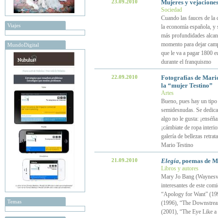
23.09.2010
Mujeres y vejaciones
Sociedad
Cuando las fauces de la 
Viajes
la economía española, y 
más profundidades alcanz
momento para dejar campa
MundoDigital
que le va a pagar 1800 e
durante el franquismo
22.09.2010
Fotografías de Mari
la “mujer Testino”
Artes
Bueno, pues hay un tipo 
semidesnudas. Se dedica a
algo no le gusta: ¡enséña
¡cámbiate de ropa interio
galería de bellezas retra
Mario Testino
21.09.2010
Elegía
, poemas de M
Libros y autores
Mary Jo Bang (Waynesvil
interesantes de este comi
“Apology for Want” (199
Temas
(1996), “The Downstream
(2001), “The Eye Like a