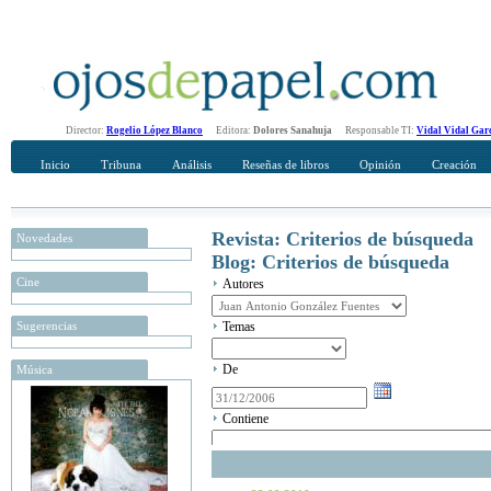
Director:
Rogelio López Blanco
Editora:
Dolores Sanahuja
Responsable TI:
Vidal Vidal Gar
Inicio
Tribuna
Análisis
Reseñas de libros
Opinión
Creación
Revista: Criterios de búsqueda
Novedades
Blog: Criterios de búsqueda
Cine
Autores
Sugerencias
Temas
De
Música
Contiene