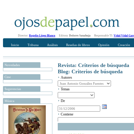
Director:
Rogelio López Blanco
Editora:
Dolores Sanahuja
Responsable TI:
Vidal Vidal Gar
Inicio
Tribuna
Análisis
Reseñas de libros
Opinión
Creación
Revista: Criterios de búsqueda
Novedades
Blog: Criterios de búsqueda
Cine
Autores
Sugerencias
Temas
De
Música
Contiene