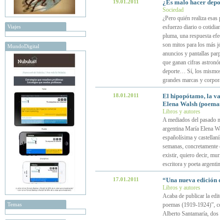
19.01.2011
¿Es malo hacer depor
Sociedad
¿Pero quién realiza esas
Viajes
esfuerzo diario o cotidia
pluma, una respuesta efec
son mitos para los más j
MundoDigital
anuncios y pantallas par
que ganan cifras astronó
deporte… Sí, los mismos 
grandes marcas y corpor
18.01.2011
El hipopótamo, la vac
Elena Walsh (poemas 
Libros y autores
A mediados del pasado me
argentina María Elena Wal
españolísima y castellan
semanas, concretamente e
existir, quiero decir, mur
escritora y poeta argenti
17.01.2011
“Una nueva edición 
Libros y autores
Acaba de publicar la edit
Temas
poemas (1919-1924)”, co
Alberto Santamaría, dos 