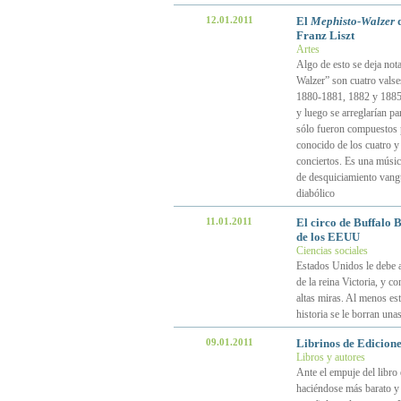
12.01.2011
El
Mephisto-Walzer
d
Franz Liszt
Artes
Algo de esto se deja not
Walzer” son cuatro valse
1880-1881, 1882 y 1885.
y luego se arreglarían pa
sólo fueron compuestos p
conocido de los cuatro y
conciertos. Es una músic
de desquiciamiento vangua
diabólico
11.01.2011
El circo de Buffalo B
de los EEUU
Ciencias sociales
Estados Unidos le debe al
de la reina Victoria, y c
altas miras. Al menos est
historia se le borran unas
09.01.2011
Librinos de Ediciones
Libros y autores
Ante el empuje del libro 
haciéndose más barato y 