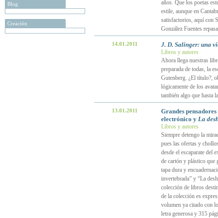
años. Que los poetas estu
Blog
estile, aunque en Cantabr
satisfactorios, aquí con 
Creación
González Fuentes repasa
14.01.2011
J. D. Salinger: una v
Libros y autores
Ahora llega nuestras libr
preparada de todas, la e
Gutenberg. ¿El título?, o
lógicamente de los avatar
también algo que hasta la
13.01.2011
Grandes pensadores e
electrónico y
La desh
Libros y autores
Siempre detengo la mirada
pues las ofertas y chollos
desde el escaparate del e
de cartón y plástico que
tapa dura y encuadernaci
invertebrada” y “La desh
colección de libros desti
de la colección es expre
volumen ya citado con los
letra generosa y 315 pág