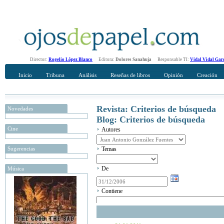
Director:
Rogelio López Blanco
Editora:
Dolores Sanahuja
Responsable TI:
Vidal Vidal Gar
Inicio
Tribuna
Análisis
Reseñas de libros
Opinión
Creación
Revista: Criterios de búsqueda
Novedades
Blog: Criterios de búsqueda
Cine
Autores
Sugerencias
Temas
De
Música
Contiene