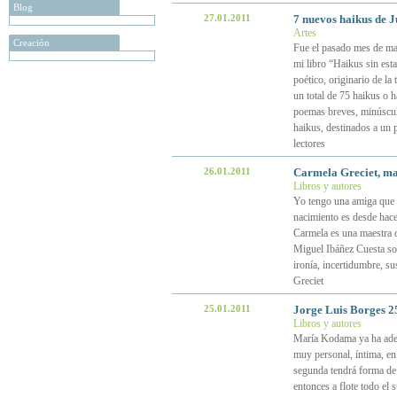
Blog
27.01.2011
7 nuevos haikus de 
Artes
Creación
Fue el pasado mes de ma
mi libro “Haikus sin est
poético, originario de la
un total de 75 haikus o 
poemas breves, minúsculo
haikus, destinados a un 
lectores
26.01.2011
Carmela Greciet, ma
Libros y autores
Yo tengo una amiga que e
nacimiento es desde hace 
Carmela es una maestra d
Miguel Ibáñez Cuesta son
ironía, incertidumbre, s
Greciet
25.01.2011
Jorge Luis Borges 2
Libros y autores
María Kodama ya ha adel
muy personal, íntima, en 
segunda tendrá forma de 
entonces a flote todo el