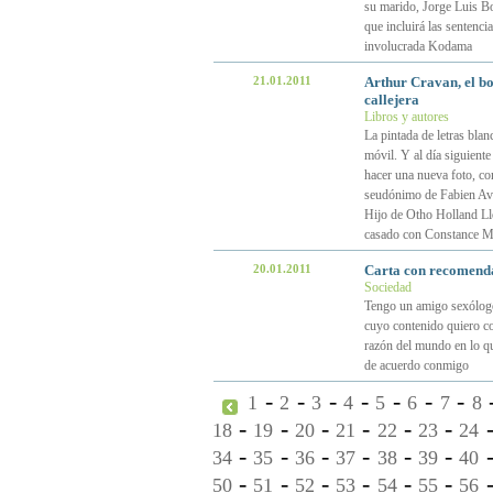
su marido, Jorge Luis Bo
que incluirá las sentenci
involucrada Kodama
21.01.2011
Arthur Cravan, el b
callejera
Libros y autores
La pintada de letras blan
móvil. Y al día siguient
hacer una nueva foto, con
seudónimo de Fabien Ave
Hijo de Otho Holland Ll
casado con Constance M
20.01.2011
Carta con recomenda
Sociedad
Tengo un amigo sexólogo
cuyo contenido quiero co
razón del mundo en lo qu
de acuerdo conmigo
-
-
-
-
-
-
-
1
2
3
4
5
6
7
8
-
-
-
-
-
-
18
19
20
21
22
23
24
-
-
-
-
-
-
34
35
36
37
38
39
40
-
-
-
-
-
-
50
51
52
53
54
55
56