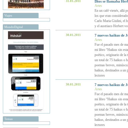
31.01.2011
Dios se llamaba Her
Artes
En un café vienés, allá 
Viajes
los que eran considerados
Carlo Maria Giulini, el 
y el austriaco Herbert v
MundoDigital
30.01.2011
7 nuevos haikus de 
Artes
Fue el pasado mes de ma
mi libro “Haikus sin est
poético, originario de la
un total de 75 haikus o 
poemas breves, minúsculo
haikus, destinados a un 
lectores
30.01.2011
7 nuevos haikus de 
Artes
Fue el pasado mes de ma
mi libro “Haikus sin est
poético, originario de la
un total de 75 haikus o 
poemas breves, minúsculo
Temas
haikus, destinados a un 
lectores