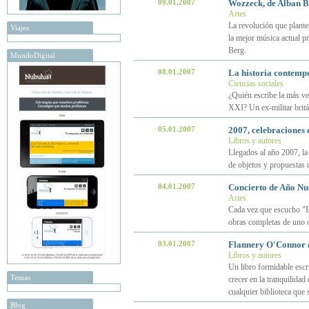
09.01.2007
Wozzeck, de Alban B
Artes
La revolución que plante
Viajes
la mejor música actual p
Berg.
MundoDigital
08.01.2007
La historia contempo
Ciencias sociales
¿Quién escribe la más ven
XXI? Un ex-militar brit
05.01.2007
2007, celebraciones e
Libros y autores
Llegados al año 2007, la
de objetos y propuestas 
04.01.2007
Concierto de Año Nu
Artes
Cada vez que escucho "E
obras completas de uno 
03.01.2007
Flannery O'Connor c
Libros y autores
Un libro formidable escr
Temas
crecer en la tranquilida
cualquier biblioteca que s
Blog