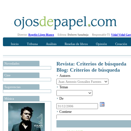
Director:
Rogelio López Blanco
Editora:
Dolores Sanahuja
Responsable TI:
Vidal Vidal Gar
Inicio
Tribuna
Análisis
Reseñas de libros
Opinión
Creación
Revista: Criterios de búsqueda
Novedades
Blog: Criterios de búsqueda
Cine
Autores
Sugerencias
Temas
De
Música
Contiene