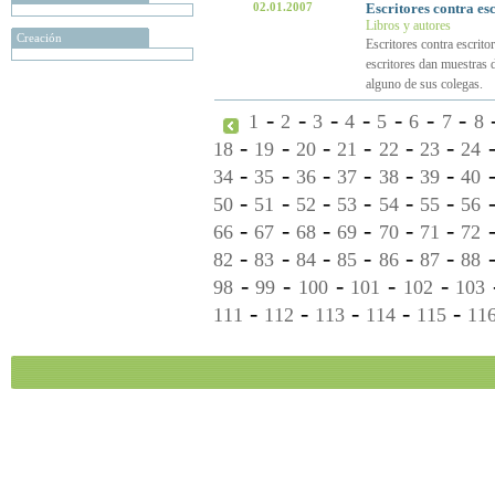
02.01.2007
Escritores contra esc
Libros y autores
Creación
Escritores contra escrit
escritores dan muestras d
alguno de sus colegas.
-
-
-
-
-
-
-
1
2
3
4
5
6
7
8
-
-
-
-
-
-
18
19
20
21
22
23
24
-
-
-
-
-
-
34
35
36
37
38
39
40
-
-
-
-
-
-
50
51
52
53
54
55
56
-
-
-
-
-
-
66
67
68
69
70
71
72
-
-
-
-
-
-
82
83
84
85
86
87
88
-
-
-
-
-
98
99
100
101
102
103
-
-
-
-
-
111
112
113
114
115
11