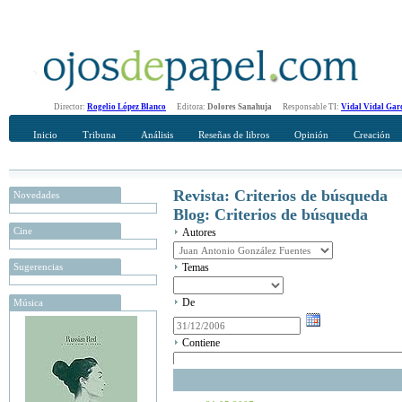
Director:
Rogelio López Blanco
Editora:
Dolores Sanahuja
Responsable TI:
Vidal Vidal Gar
Inicio
Tribuna
Análisis
Reseñas de libros
Opinión
Creación
Revista: Criterios de búsqueda
Novedades
Blog: Criterios de búsqueda
Cine
Autores
Sugerencias
Temas
De
Música
Contiene