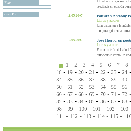
El halcón peregrino del
Blog
reeditada en edición barat
Creación
11.05.2007
Poussin y Anthony P
Libros y autores
Una danza para la música
sin parangón en la narrat
10.05.2007
José Hierro, un poe
Libros y autores
En un artículo del año 19
autodefinió como un en
-
-
-
-
-
-
-
1
2
3
4
5
6
7
8
-
-
-
-
-
-
18
19
20
21
22
23
24
-
-
-
-
-
-
34
35
36
37
38
39
40
-
-
-
-
-
-
50
51
52
53
54
55
56
-
-
-
-
-
-
66
67
68
69
70
71
72
-
-
-
-
-
-
82
83
84
85
86
87
88
-
-
-
-
-
98
99
100
101
102
103
-
-
-
-
-
111
112
113
114
115
11