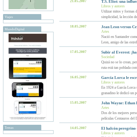
21.05.2007
T.S. Eliot: una influ
Libros y autores
Utilizar mitos y formas d
simplicidad, la lección de
Viajes
18.05.2007
Jean Leon versus Ce
MundoDigital
Artes
Nació en Santander como
Leon, amigo de las estrel
17.05.2007
Subir al Everest: ¡h
Sociedad
Quizá no se lo crean, per
ruta está tan poblada co
16.05.2007
García Lorca le esc
Libros y autores
En 1924 a García Lorca se
granadino le dedicó un p
15.05.2007
John Wayne: Ethan
Artes
Dos de los mejores per
películas Centauros del 
Temas
14.05.2007
El halcón peregrino
Libros y autores