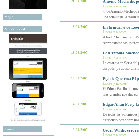
20.09.2007
Antonio Machado, p
Libros y autores
¿Fue Antonio Machado an
Viajes
una semilla de la razón 
19.09.2007
En la muerte de Leo
MundoDigital
Libros y autores
A los 87 ha muerto L. R
representante casi perfec
18.09.2007
Don Antonio Machad
Libros y autores
La estancia en Soria del
después, y supuso una h
17.09.2007
Eça de Queiroz: El 
Libros y autores
El Primo Basilio del nov
más grandes novelas eur
14.09.2007
Edgar Allan Poe y la
Libros y autores
De todas las voluntades 
ejerciendo hoy sobre nos
Temas
13.09.2007
Oscar Wilde: errores
Libros y autores