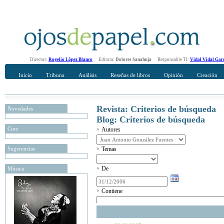
Director:
Rogelio López Blanco
Editora:
Dolores Sanahuja
Responsable TI:
Vidal Vidal Gar
Inicio
Tribuna
Análisis
Reseñas de libros
Opinión
Creación
Revista: Criterios de búsqueda
Novedades
Blog: Criterios de búsqueda
Cine
Autores
Sugerencias
Temas
De
Música
Contiene