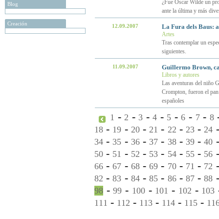
¿Fue Oscar Wilde un profe
Blog
ante la última y más dive
Creación
12.09.2007
La Fura dels Baus: a
Artes
Tras contemplar un espec
siguientes.
11.09.2007
Guillermo Brown, ca
Libros y autores
Las aventuras del niño G
Crompton, fueron el pan 
españoles
-
-
-
-
-
-
-
1
2
3
4
5
6
7
8
-
-
-
-
-
-
18
19
20
21
22
23
24
-
-
-
-
-
-
34
35
36
37
38
39
40
-
-
-
-
-
-
50
51
52
53
54
55
56
-
-
-
-
-
-
66
67
68
69
70
71
72
-
-
-
-
-
-
82
83
84
85
86
87
88
-
-
-
-
-
98
99
100
101
102
103
-
-
-
-
-
111
112
113
114
115
11