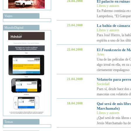
24.04.2008
El palacio en ruina
Libros y autores
En Palermo continúa en ru
Viajes
Lampedusa, “El Gatopardo
23.04.2008
La bahía de cámara 
MundoDigital
Libros y autores
Para José Hierro, la bah
espíritu a uno de los úl
22.04.2008
El
Frankestein
de Ma
Artes
Una de las películas de
algo irreal en ella, en s
ciertamente empalagoso
21.04.2008
Velatorio para perros
Sociedad
Pues sí, desde hace dos 
mascotas con velatorio 
18.04.2008
Qué será de mis libro
Marchamalo)
Libros y autores
¿Qué será de mis libros c
Temas
Jesús Marchamalo ha des