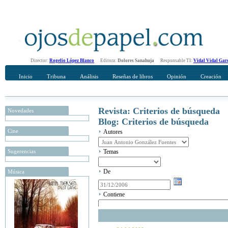
Director:
Rogelio López Blanco
Editora:
Dolores Sanahuja
Responsable TI:
Vidal Vidal Gar
Inicio
Tribuna
Análisis
Reseñas de libros
Opinión
Creación
Revista: Criterios de búsqueda
Novedades
Blog: Criterios de búsqueda
Cine
Autores
Sugerencias
Temas
De
Música
Contiene