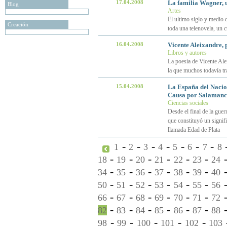
17.04.2008
La familia Wagner, 
Blog
Artes
El ultimo siglo y medio d
Creación
toda una telenovela, un 
16.04.2008
Vicente Aleixandre, 
Libros y autores
La poesía de Vicente Alei
la que muchos todavía tr
15.04.2008
La España del Nacio
Causa por Salaman
Ciencias sociales
Desde el final de la guer
que constituyó un signifi
llamada Edad de Plata
-
-
-
-
-
-
-
1
2
3
4
5
6
7
8
-
-
-
-
-
-
18
19
20
21
22
23
24
-
-
-
-
-
-
34
35
36
37
38
39
40
-
-
-
-
-
-
50
51
52
53
54
55
56
-
-
-
-
-
-
66
67
68
69
70
71
72
-
-
-
-
-
-
82
83
84
85
86
87
88
-
-
-
-
-
98
99
100
101
102
103