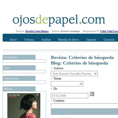
Director:
Rogelio López Blanco
Editora:
Dolores Sanahuja
Responsable TI:
Vidal Vidal Gar
Inicio
Tribuna
Análisis
Reseñas de libros
Opinión
Creación
Revista: Criterios de búsqueda
Novedades
Blog: Criterios de búsqueda
Cine
Autores
Sugerencias
Temas
De
Música
Contiene