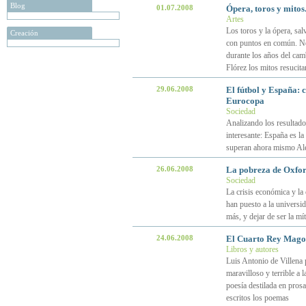
Blog
01.07.2008
Ópera, toros y mitos
Artes
Los toros y la ópera, sal
Creación
con puntos en común. Nec
durante los años del cam
Flórez los mitos resucita
29.06.2008
El fútbol y España: c
Eurocopa
Sociedad
Analizando los resultado
interesante: España es l
superan ahora mismo Al
26.06.2008
La pobreza de Oxfor
Sociedad
La crisis económica y la
han puesto a la universi
más, y dejar de ser la mí
24.06.2008
El Cuarto Rey Mago 
Libros y autores
Luis Antonio de Villena 
maravilloso y terrible a l
poesía destilada en prosa
escritos los poemas