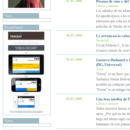
07.07.2008
Piratas de cine y del
Libros y autores
Los sábados de mi infanc
Viajes
En aquella época, a las c
televisión que solía ser d
películas de Tarzán, de 
MundoDigital
06.07.2008
Le arrancan la cabez
Sociedad
Un tal Andreas L., le ha
el nuevo museo de cera
03.07.2008
Gustavo Dudamel y l
(DG, Universal)
Artes
“Fiesta” es un disco que 
Sinfónica Simón Bolívar
posibles en cualquier pa
“Fiesta” es un milagro h
02.07.2008
Una foto inédita de 
Libros y autores
Todos nosotros hemos sid
ajena. ¿Por qué no les i
largo del último siglo c
Temas
habitantes de este plane