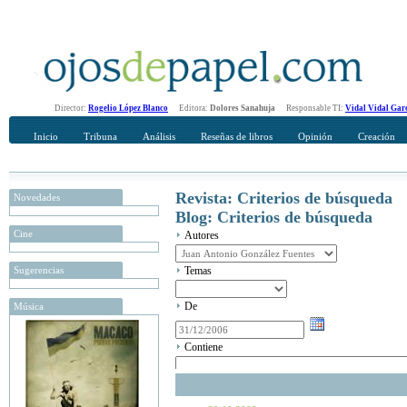
Director:
Rogelio López Blanco
Editora:
Dolores Sanahuja
Responsable TI:
Vidal Vidal Gar
Inicio
Tribuna
Análisis
Reseñas de libros
Opinión
Creación
Revista: Criterios de búsqueda
Novedades
Blog: Criterios de búsqueda
Cine
Autores
Sugerencias
Temas
De
Música
Contiene