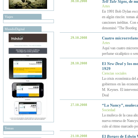
30.10.2008
Tell Tale Signs
, de n
Artes
En 1991 Bob Dylan escog
Viajes
en algún rincón: tomas al
canciones inéditas. Con 
denominó “The Bootleg Se
MundoDigital
29.10.2008
Cuatro microrrelatos
Artes
Aquí van cuatro microrre
perfume sicalíptico o sen
28.10.2008
El
New Deal
y los mo
1929
Ciencias sociales
La crisis económica del 
gobiernos en las economía
M. Keynes. El interven
Deal
27.10.2008
“La Nancy”, muñeca
Sociedad
La muñeca de la casa ali
nueva remesa de Nancys s
culo al ritmo marcado po
Temas
21.10.2008
El
Borges
de Edwin W