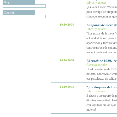
Blog
Libros y autores
¿Es la de Edwin Williams
pero ese tipo de pregunt
Creación
sí puedo asegurar es que 
19.10.2008
Los pozos de nieve
de
Libros y autores
“Los pozos de la nieve” 
actualidad: la recuperaci
apariencias y medias verd
centroeuropea de entregue
traductora de autores co
16.10.2008
El
crack
de 1929, lec
Ciencias sociales
El 24 de octubre de 1929,
desarrollado vivió el com
ese pistoletazo de salid
14.10.2008
“¡La duquesa de Lan
Libros y autores
Balzac se incorporó de go
dirigiéndose agitado has
con lágrimas en los ojos
muerto!