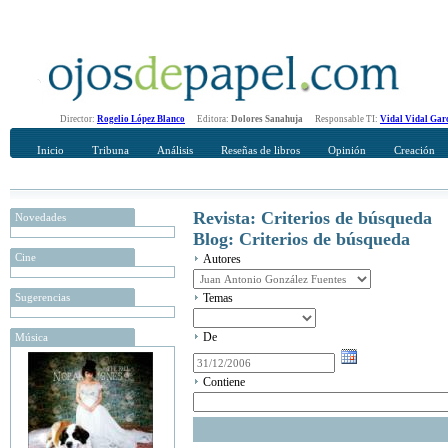
Director:
Rogelio López Blanco
Editora:
Dolores Sanahuja
Responsable TI:
Vidal Vidal Gar
Inicio
Tribuna
Análisis
Reseñas de libros
Opinión
Creación
Revista: Criterios de búsqueda
Novedades
Blog: Criterios de búsqueda
Cine
Autores
Sugerencias
Temas
De
Música
Contiene