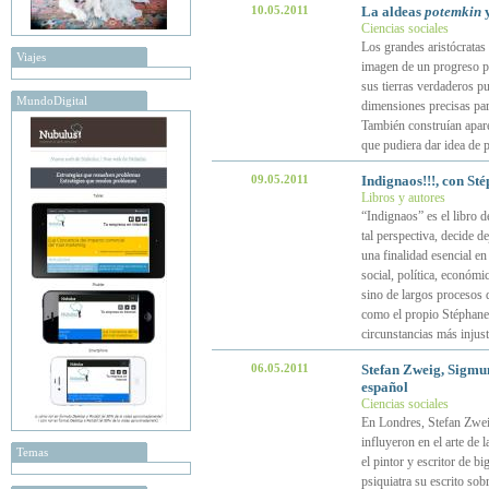
10.05.2011
La aldeas
potemkin
y
Ciencias sociales
Los grandes aristócratas 
Viajes
imagen de un progreso p
sus tierras verdaderos pu
MundoDigital
dimensiones precisas par
También construían apare
que pudiera dar idea de 
09.05.2011
Indignaos!!!, con St
Libros y autores
“Indignaos” es el libro 
tal perspectiva, decide d
una finalidad esencial en
social, política, económ
sino de largos procesos 
como el propio Stéphane H
circunstancias más injus
06.05.2011
Stefan Zweig, Sigmun
español
Ciencias sociales
En Londres, Stefan Zweig
influyeron en el arte de 
Temas
el pintor y escritor de b
psiquiatra su escrito sob