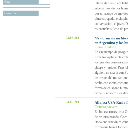
Blog
interés de Freud era hab
sabe si movido por la imp
Creación
por un ataque de ego des
obra entregada, o simplem
conversación, el joven Da
psicoanálisis lleno de p
05.05.2011
Memorias de un liber
en Argentina y los h
Libros y autores
En ese tiempo de posguerr
Foxá trabajaba en la emb
los grandes conversadore
chispa y rapidez. Pues b
alguien, en charla con Fo
los restos del militar q
hecho con cierto cachond
forma de chispazo humorís
carne, y nosotros les de
04.05.2011
Alianza USA-Rusia f
Ciencias sociales
En los estertores de la G
de historia pasada, Gore
“toda civilización es cen
forma que tiene Occidente