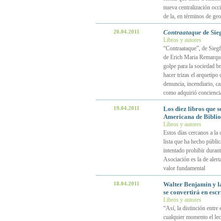
nueva centralización occi
de la, en términos de geo
20.04.2011
Contraataque
de Sieg
Libros y autores
“Contraataque”, de Siegf
de Erich Maria Remarque 
golpe para la sociedad br
hacer trizas el arquetipo
denuncia, incendiario, c
como adquirió conciencia
19.04.2011
Los diez libros que 
Americana de Biblio
Libros y autores
Estos días cercanos a la 
lista que ha hecho públi
intentado prohibir duran
Asociación es la de alert
valor fundamental
18.04.2011
Walter Benjamin y la
se convertirá en escr
Libros y autores
“Así, la distinción entre 
cualquier momento el lect