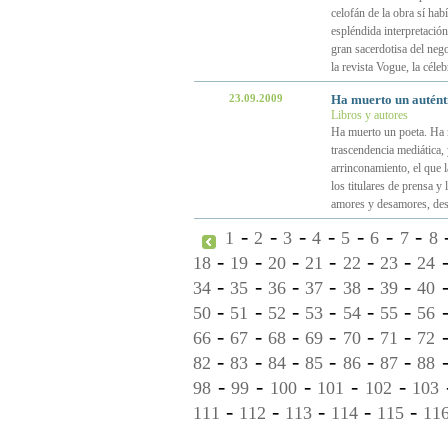
celofán de la obra sí hab
espléndida interpretación
gran sacerdotisa del neg
la revista Vogue, la céle
23.09.2009
Ha muerto un autént
Libros y autores
Ha muerto un poeta. Ha 
trascendencia mediática, 
arrinconamiento, el que 
los titulares de prensa y
amores y desamores, desf
-
-
-
-
-
-
-
1
2
3
4
5
6
7
8
-
-
-
-
-
-
18
19
20
21
22
23
24
-
-
-
-
-
-
34
35
36
37
38
39
40
-
-
-
-
-
-
50
51
52
53
54
55
56
-
-
-
-
-
-
66
67
68
69
70
71
72
-
-
-
-
-
-
82
83
84
85
86
87
88
-
-
-
-
-
98
99
100
101
102
103
-
-
-
-
-
111
112
113
114
115
11