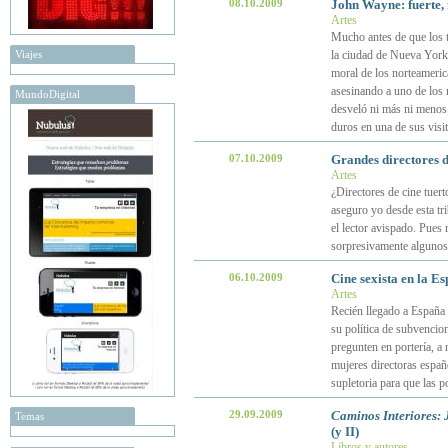
08.10.2009
John Wayne: fuerte, 
Artes
Mucho antes de que los t
Viajes
la ciudad de Nueva York,
moral de los norteameric
asesinando a uno de los 
MundoDigital
desveló ni más ni menos 
duros en una de sus vis
07.10.2009
Grandes directores d
Artes
¿Directores de cine tuert
aseguro yo desde esta tr
el lector avispado. Pues 
sorpresivamente alguno
06.10.2009
Cine sexista en la E
Artes
Recién llegado a España 
su política de subvencio
pregunten en portería, a 
mujeres directoras españ
supletoria para que las p
29.09.2009
Caminos Interiores:
Temas
(y II)
Libros y autores