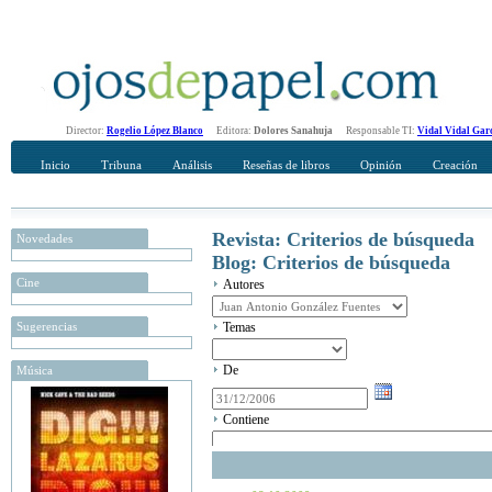
Director:
Rogelio López Blanco
Editora:
Dolores Sanahuja
Responsable TI:
Vidal Vidal Gar
Inicio
Tribuna
Análisis
Reseñas de libros
Opinión
Creación
Revista: Criterios de búsqueda
Novedades
Blog: Criterios de búsqueda
Cine
Autores
Sugerencias
Temas
De
Música
Contiene