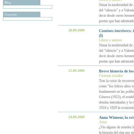
Blog
Situar la modernidad de 
del “silencio” y a Valent
Creación
decir desde cierto hermet
poetas que han adentrado
28.09.2009
Caminos interiores:
(I)
Libros y autores
Situar la modernidad de 
del “silencio” y a Valent
decir desde cierto hermet
poetas que han adentrado
25.09.2009
Breve historia de lo
Ciencias sociales
Tras la crisis de reconv
como “los felices años v
fundamentó en las políti
Génova (1922), el establ
deudas interaliadas y la 
1924 y 1929 la economía
24.09.2009
Anna Wintour, la re
Artes
¿Vio alguno de ustedes la
la historia del cine por 