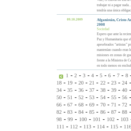
trabajar ni a pagar nada.
tendría una única obligac
09.10.2009
Afganistán, Cristo A
2008
Sociedad
Espero que ante la recie
Paz y Humanitaria que el 
apesebrados “artistas” p
mantenían cuando eran lo
misiones en zonas de gue
frente a la Ministra de C
en todo menos en enchufa
-
-
-
-
-
-
-
1
2
3
4
5
6
7
8
-
-
-
-
-
-
18
19
20
21
22
23
24
-
-
-
-
-
-
34
35
36
37
38
39
40
-
-
-
-
-
-
50
51
52
53
54
55
56
-
-
-
-
-
-
66
67
68
69
70
71
72
-
-
-
-
-
-
82
83
84
85
86
87
88
-
-
-
-
-
98
99
100
101
102
103
-
-
-
-
-
111
112
113
114
115
11