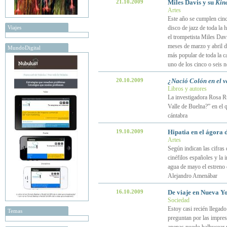
21.10.2009
Miles Davis y su
Kind
Artes
Este año se cumplen cinc
Viajes
disco de jazz de toda la
el trompetista Miles Davi
meses de marzo y abril d
MundoDigital
más popular de toda la c
uno de los cinco o seis n
20.10.2009
¿Nació Colón en el v
Libros y autores
La investigadora Rosa Ru
Valle de Buelna?” en el 
cántabra
19.10.2009
Hipatia en el ágora 
Artes
Según indican las cifras
cinéfilos españoles y la
agua de mayo el estreno d
Alejandro Amenábar
16.10.2009
De viaje en Nueva Y
Sociedad
Estoy casi recién llega
Temas
preguntan por las impresi