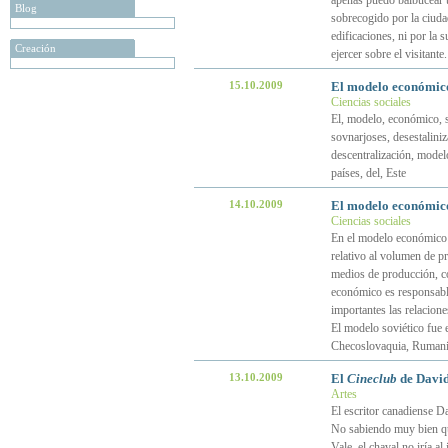
apenas puedo balbucear u
Blog
sobrecogido por la ciudad
edificaciones, ni por la 
Creación
ejercer sobre el visitant
15.10.2009
El modelo económico
Ciencias sociales
El, modelo, económico, s
sovnarjoses, desestalini
descentralización, modelo
países, del, Este
14.10.2009
El modelo económico 
Ciencias sociales
En el modelo económico c
relativo al volumen de pr
medios de producción, c
económico es responsabl
importantes las relacione
El modelo soviético fue 
Checoslovaquia, Rumani
13.10.2009
El
Cineclub
de Davi
Artes
El escritor canadiense Da
No sabiendo muy bien qué 
Vale, el chaval no iría al