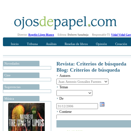
Director:
Rogelio López Blanco
Editora:
Dolores Sanahuja
Responsable TI:
Vidal Vidal Gar
Inicio
Tribuna
Análisis
Reseñas de libros
Opinión
Creación
Revista: Criterios de búsqueda
Novedades
Blog: Criterios de búsqueda
Cine
Autores
Sugerencias
Temas
De
Música
Contiene