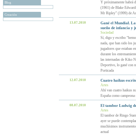
Y próximamente habrá do
Blog
(1961) de Blake Edwards
Mr Ripley” (1999) de A
Creación
13.07.2010
Gané el Mundial. La 
sueño de infancia y 
Sociedad
Sí, digo y escribo “hem
nada, que han sido los j
jugadores que estaban e
durante los entrenamient
las internadas de Kiko 
Deportivo, lo gané con n
Porticada
12.07.2010
Cuatro haikus escrit
Artes
Ahí van cuatro haikus nu
España como campeona d
08.07.2010
El tambor Ludwig de
Artes
El tambor de Ringo Starr 
ayer se puede contemplar
muchísimos instrumentos 
actual