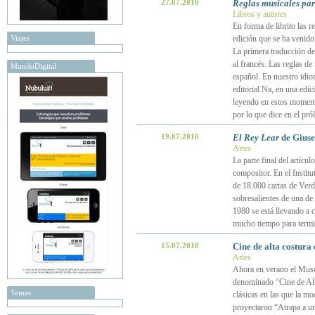
27.07.2010
Reglas musicales para
Libros y autores
En forma de librito las r
Viajes
edición que se ha venido
La primera traducción de
al francés. Las reglas d
MundoDigital
español. En nuestro idio
editorial Na, en una edic
leyendo en estos momento
por lo que dice en el pr
19.07.2010
El Rey Lear
de Giuse
Artes
La parte final del artícu
compositor. En el Instit
de 18.000 cartas de Verd
sobresalientes de una de
1980 se está llevando a c
mucho tiempo para termi
15.07.2010
Cine de alta costura
Artes
Ahora en verano el Museo 
denominado “Cine de Alta
Temas
clásicas en las que la mo
proyectaron “Atrapa a u