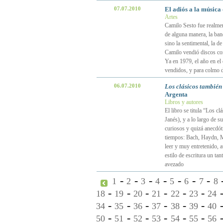
07.07.2010
El adiós a la música
Artes
Camilo Sesto fue realmen
de alguna manera, la ban
sino la sentimental, la d
Camilo vendió discos com
Ya en 1979, el año en el 
vendidos, y para colmo 
06.07.2010
Los clásicos también
Argenta
Libros y autores
El libro se titula “Los c
Janés), y a lo largo de 
curiosos y quizá anecdóti
tiempos: Bach, Haydn, Moz
leer y muy entretenido, a
estilo de escritura un ta
avezado
-
-
-
-
-
-
-
1
2
3
4
5
6
7
8
-
-
-
-
-
-
18
19
20
21
22
23
24
-
-
-
-
-
-
34
35
36
37
38
39
40
-
-
-
-
-
-
50
51
52
53
54
55
56