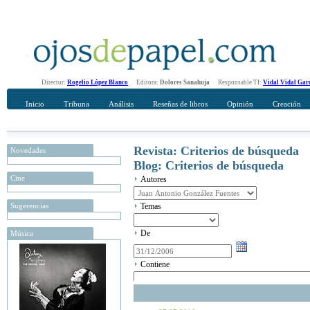
Director:
Rogelio López Blanco
Editora:
Dolores Sanahuja
Responsable TI:
Vidal Vidal Gar
Inicio
Tribuna
Análisis
Reseñas de libros
Opinión
Creación
Revista: Criterios de búsqueda
Novedades
Blog: Criterios de búsqueda
Cine
Autores
Sugerencias
Temas
De
Música
Contiene