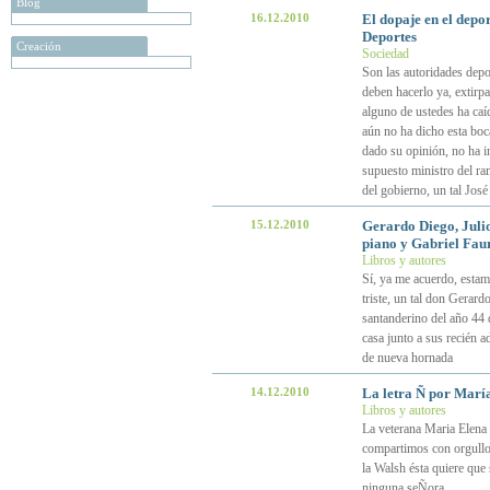
Blog
16.12.2010
El dopaje en el depo
Deportes
Creación
Sociedad
Son las autoridades depo
deben hacerlo ya, extirpa
alguno de ustedes ha caí
aún no ha dicho esta bo
dado su opinión, no ha i
supuesto ministro del ra
del gobierno, un tal Jos
15.12.2010
Gerardo Diego, Julio
piano y Gabriel Fau
Libros y autores
Sí, ya me acuerdo, estam
triste, un tal don Gerard
santanderino del año 44 
casa junto a sus recién 
de nueva hornada
14.12.2010
La letra Ñ por Marí
Libros y autores
La veterana Maria Elena W
compartimos con orgullo 
la Walsh ésta quiere que 
ninguna seÑora