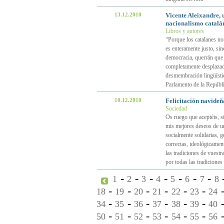
13.12.2010
Vicente Aleixandre, 
nacionalismo catalá
Libros y autores
“Porque los catalanes no
es enteramente justo, sin
democracia, querrán que 
completamente desplazad
desmembración lingüísti
Parlamento de la Repúbli
10.12.2010
Felicitación navideñ
Sociedad
Os ruego que aceptéis, si
mis mejores deseos de u
socialmente solidarias, g
correctas, ideológicament
las tradiciones de vuestr
por todas las tradiciones 
-
-
-
-
-
-
-
1
2
3
4
5
6
7
8
-
-
-
-
-
-
18
19
20
21
22
23
24
-
-
-
-
-
-
34
35
36
37
38
39
40
-
-
-
-
-
-
50
51
52
53
54
55
56