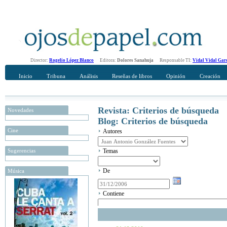
Director:
Rogelio López Blanco
Editora:
Dolores Sanahuja
Responsable TI:
Vidal Vidal Gar
Inicio
Tribuna
Análisis
Reseñas de libros
Opinión
Creación
Revista: Criterios de búsqueda
Novedades
Blog: Criterios de búsqueda
Cine
Autores
Sugerencias
Temas
De
Música
Contiene