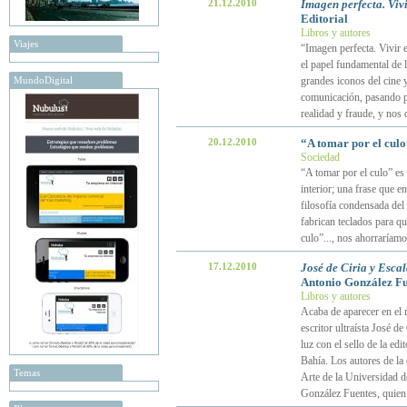
21.12.2010
Imagen perfecta. Vivi
Editorial
Libros y autores
Viajes
“Imagen perfecta. Vivir e
el papel fundamental de 
MundoDigital
grandes iconos del cine y
comunicación, pasando po
realidad y fraude, y nos
20.12.2010
“A tomar por el culo
Sociedad
“A tomar por el culo” es
interior; una frase que e
filosofía condensada del
fabrican teclados para q
culo”..., nos ahorraríam
17.12.2010
José de Ciria y Esca
Antonio González Fue
Libros y autores
Acaba de aparecer en el 
escritor ultraísta José d
luz con el sello de la edi
Bahía. Los autores de la
Temas
Arte de la Universidad d
González Fuentes, quien 