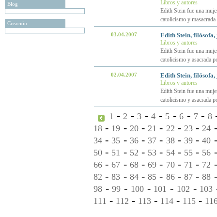
Libros y autores
Blog
Edith Stein fue una mujer
catolicismo y masacrada 
Creación
03.04.2007
Edith Stein, filósofa,
Libros y autores
Edith Stein fue una mujer
catolicismo y asacrada po
02.04.2007
Edith Stein, filósofa,
Libros y autores
Edith Stein fue una mujer
catolicismo y asacrada po
-
-
-
-
-
-
-
1
2
3
4
5
6
7
8
-
-
-
-
-
-
18
19
20
21
22
23
24
-
-
-
-
-
-
34
35
36
37
38
39
40
-
-
-
-
-
-
50
51
52
53
54
55
56
-
-
-
-
-
-
66
67
68
69
70
71
72
-
-
-
-
-
-
82
83
84
85
86
87
88
-
-
-
-
-
98
99
100
101
102
103
-
-
-
-
-
111
112
113
114
115
11