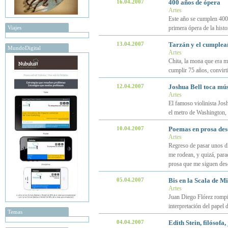
16.04.2007
400 años de ópera
Artes
Este año se cumplen 400
Viajes
primera ópera de la histo
13.04.2007
Tarzán y el cumpleañ
MundoDigital
Artes
Chita, la mona que era m
cumplir 75 años, convirt
12.04.2007
Joshua Bell toca mú
Artes
El famoso violinista Jos
el metro de Washington, 
10.04.2007
Poemas en prosa des
Artes
Regreso de pasar unos dí
me rodean, y quizá, para
prosa que me siguen des
05.04.2007
Bis en la Scala de M
Artes
Juan Diego Flórez rompió
interpretación del papel 
Temas
04.04.2007
Edith Stein, filósofa,