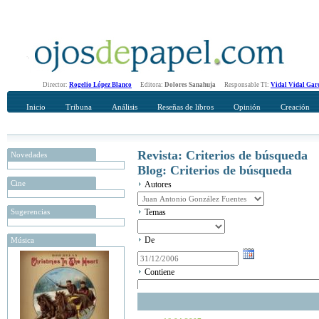
Director:
Rogelio López Blanco
Editora:
Dolores Sanahuja
Responsable TI:
Vidal Vidal Gar
Inicio
Tribuna
Análisis
Reseñas de libros
Opinión
Creación
Revista: Criterios de búsqueda
Novedades
Blog: Criterios de búsqueda
Cine
Autores
Sugerencias
Temas
De
Música
Contiene