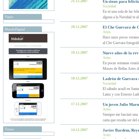
21.12.2007
Un sioux para felici
Sociedad
En ni una sola de las fel
Viajes
alguna a la Navidad ni a
20.12.2007
El Che Guevara de C
MundoDigital
Artes
Hace unos pocos veranos,
al Che Guevara fotograf
19.12.2007
Nueve años de la rev
Artes
En pocas semanas estará e
Museo de Bellas Artes d
18.12.2007
Ladrón de Guevara 
Sociedad
El sábado acudí en Sant
Laínz y con Ernesto La
17.12.2007
Un joven Julio Marur
Artes
Siempre me fascinó una f
carta que resulta ser del
Temas
14.12.2007
Javier Bardem, Rey
Artes