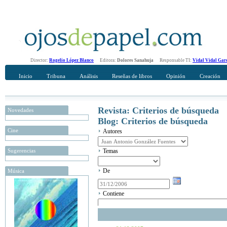
Director:
Rogelio López Blanco
Editora:
Dolores Sanahuja
Responsable TI:
Vidal Vidal Gar
Inicio
Tribuna
Análisis
Reseñas de libros
Opinión
Creación
Revista: Criterios de búsqueda
Novedades
Blog: Criterios de búsqueda
Cine
Autores
Sugerencias
Temas
De
Música
Contiene