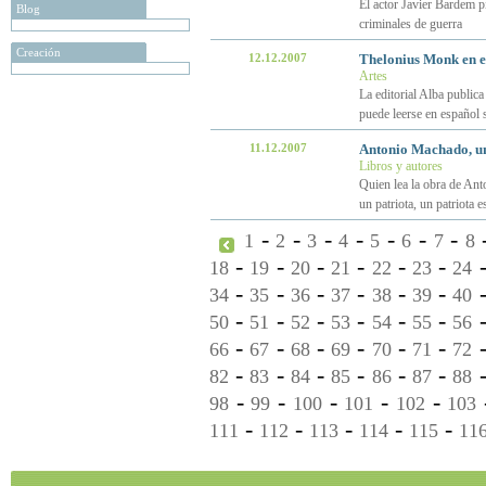
El actor Javier Bardem p
Blog
criminales de guerra
Creación
12.12.2007
Thelonius Monk en e
Artes
La editorial Alba public
puede leerse en español 
11.12.2007
Antonio Machado, un
Libros y autores
Quien lea la obra de Ant
un patriota, un patriota 
-
-
-
-
-
-
-
1
2
3
4
5
6
7
8
-
-
-
-
-
-
18
19
20
21
22
23
24
-
-
-
-
-
-
34
35
36
37
38
39
40
-
-
-
-
-
-
50
51
52
53
54
55
56
-
-
-
-
-
-
66
67
68
69
70
71
72
-
-
-
-
-
-
82
83
84
85
86
87
88
-
-
-
-
-
98
99
100
101
102
103
-
-
-
-
-
111
112
113
114
115
11