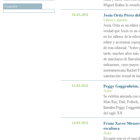
Miguel Ibáñez lo resuel
Creación
16.03.2011
Jesús Ortiz Pérez de
Libros y autores
Jesús Ortiz es un editor
verdad que Jesús es un 
en los talleres de la edic
editor y accionista copro
de esta editorial: “Sobre
tarde, muchos años más t
de marcharse de Barcelona
milrazones, cuyo mayor éx
norteamericana Rachel P.
satisfacción sexual de la
15.03.2011
Peggy Guggenheim, T
Artes
Se exhibía ataviada con 
Man Ray, Dalí, Pollock,
llamaba Peggy Guggenheim
del siglo XX
14.03.2011
Franz Xaver Messersc
escultura
Artes
En parte este es el caso