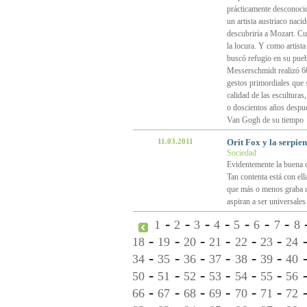
prácticamente desconoci
un artista austriaco naci
descubriría a Mozart. Cu
la locura. Y como artist
buscó refugio en su pueb
Messerschmidt realizó 60
gestos primordiales que 
calidad de las esculturas,
o doscientos años despué
Van Gogh de su tiempo
11.03.2011
Orit Fox y la serpien
Sociedad
Evidentemente la buena d
Tan contenta está con ell
que más o menos graba ca
aspiran a ser universales
-
-
-
-
-
-
-
1
2
3
4
5
6
7
8
-
-
-
-
-
-
18
19
20
21
22
23
24
-
-
-
-
-
-
34
35
36
37
38
39
40
-
-
-
-
-
-
50
51
52
53
54
55
56
-
-
-
-
-
-
66
67
68
69
70
71
72