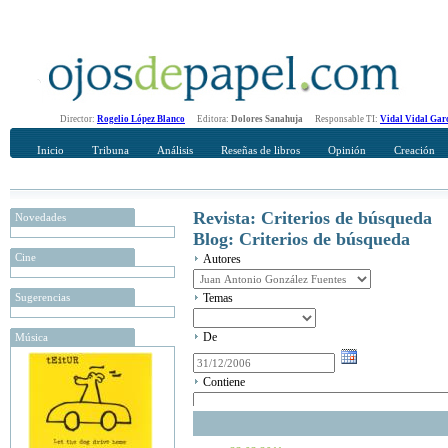
Director:
Rogelio López Blanco
Editora:
Dolores Sanahuja
Responsable TI:
Vidal Vidal Gar
Inicio
Tribuna
Análisis
Reseñas de libros
Opinión
Creación
Revista: Criterios de búsqueda
Novedades
Blog: Criterios de búsqueda
Cine
Autores
Sugerencias
Temas
De
Música
Contiene