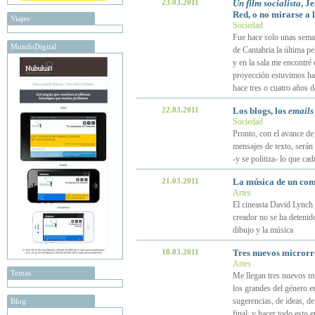
23.03.2011
Un film socialista
, J
Red, o no mirarse a 
Viajes
Sociedad
Fue hace solo unas seman
MundoDigital
de Cantabria la última p
y en la sala me encontré
proyección estuvimos hab
hace tres o cuatro años d
22.03.2011
Los blogs, los
emails
Sociedad
Pronto, con el avance de 
mensajes de texto, serán 
-y se politiza- lo que ca
21.03.2011
La música de un com
Artes
El cineasta David Lynch 
creador no se ha detenid
dibujo y la música
18.03.2011
Tres nuevos microrr
Artes
Temas
Me llegan tres nuevos mi
los grandes del género en
sugerencias, de ideas, de
Blog
final, y hacer todo esto 