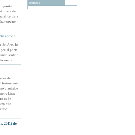
Autores
ompositor
iquiatra de
cial, cercana
 Shakespeare:
 del sonido
e del Arte, ha
 genial poeta
snudo sentido
ado sonido
ados del
el instrumento
smo pianístico
ómeno Liszt
ro es de
pero que,
cluso
s, 2011) de