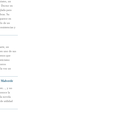
anismo, un
. Doctor en
eglada para
bras. Su
parece en
ulo de un
onsistencias y
rte, un
 en uno de sus
menos que
nticismo
neros
 la vez un
r Malverde
tc..., y no
conoce la
 la novela
 de utilidad