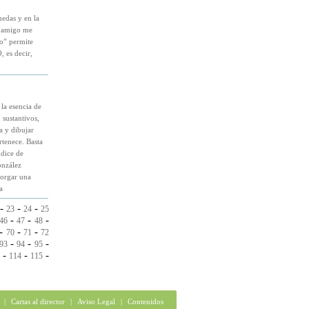
edas y en la
n amigo me
to” permite
, es decir,
la esencia de
 sustantivos,
ta y dibujar
rtenece. Basta
 dice de
onzález
torgar una
a
-
-
-
23
24
25
-
-
-
46
47
48
-
-
-
70
71
72
-
-
-
93
94
95
-
-
-
114
115
|
Cartas al director
|
Aviso Legal
|
Contenidos