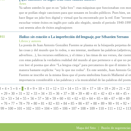
Artes
Ya saben ustedes lo que es un “juke box”: esas máquinas que funcionaban con mon
que se podían elegir canciones para que sonasen en locales públicos. Pues bien, u
hace llegar un juke box digital y virtual que ha encontrado por la red. Este “inven
escuchar veinte éxitos en inglés por cada año elegido, siendo el periodo 1940-1999
casi sesenta años de éxitos anglosajones
2011
Haikus sin estación
o La imperfección del lenguaje, por Sébastien Serrano
Libros y autores
La poesía de Juan Antonio González Fuentes se plasma en la búsqueda perpetua de 
las cosas y del mundo que lo rodea, o sea intentar, mediante las palabras (adjetivos,
adverbios...), los recursos estilísticos, y el ritmo y las rimas de sus versos, dar cuen
con estas palabras la verdadera realidad del mundo al que pertenece o al que no pe
con leer el poema que abre “La lengua ciega” para percatarnos de que él mismo lo
manera bastante explícita: “soy lo que me rodea”. En este sentido, Juan Antonio G
Fuentes se inscribe en la misma línea que el poeta simbolista francés Mallarmé al o
importancia considerable a las palabras y a la musicalidad de las palabras del poem
-
-
-
-
-
-
-
-
-
-
-
-
-
-
-
-
-
-
-
3
4
5
6
7
8
9
10
11
12
13
14
15
16
17
18
19
20
21
22
-
-
-
-
-
-
-
-
-
-
-
-
-
-
-
-
-
-
29
30
31
32
33
34
35
36
37
38
39
40
41
42
43
44
45
-
-
-
-
-
-
-
-
-
-
-
-
-
-
-
-
-
-
52
53
54
55
56
57
58
59
60
61
62
63
64
65
66
67
68
69
-
-
-
-
-
-
-
-
-
-
-
-
-
-
-
-
-
-
76
77
78
79
80
81
82
83
84
85
86
87
88
89
90
91
92
-
-
-
-
-
-
-
-
-
-
-
-
-
-
-
99
100
101
102
103
104
105
106
107
108
109
110
111
112
113
Mapa del Sitio
|
Buzón de sugerencias