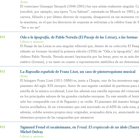
Artes
El veneciano Giuseppe Sinopoli (1946-2001) fue una artista realmente singular. C
(escribió, por ejemplo, una ópera “Lou Salomé”, estrenada en Munich en 1981), ps
carrera, filósofo y por último director de orquesta, desapareció en ese momento cru
la sesentena, en el que los directores de orquesta se enfrentan a la célebre frase de
“Ser o no ser”
2011
Oda a la tipografía
, de Pablo Neruda (El Pasaje de las Letras), o las formas
Libros y autores
El Pasaje de las Letras es una singular editorial que, dentro de su colección El Pasaj
editado en formato facsímil la primera edición (1956) de “Oda a la tipografía”, del
chileno Pablo Neruda. Neruda mostró fascinación por las letras, pero en su más de
estético (formas), y no tanto en cuanto a representación simbólica de un determin
2011
La
Rapsodia española
de Franz Liszt, un caso de pintoresquismo musical
Artes
El húngaro Franz Liszt (1811-1886) es, junto a Chopin, uno de los monstruos sagr
pianismo del siglo XIX europeo. Autor de una ingente cantidad de partituras para 
estrella de la música occidental, Lizst fue además una estrella suprema del virtuosi
en los principales salones de las grandes ciudades europeas. En este sentido el fen
solo fue comparable con el de Paganini y su violín. El pianismo del maestro húnga
fuerza arrolladora, de un virtuosismo que está inyectado en el ADN de cada nota, 
además, exhibe acentos propios muy originales, avanzados diría yo, anunciando in
elementos propios de las vanguardias por amanecer
2011
Sigmund Freud el cocainómano, en
Freud. El crepúsculo de un ídolo
(Tauru
Michel Onfray
Libros y autores