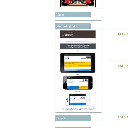
Viajes
MundoDigital
14.04.
13.04.
12.04.
Temas