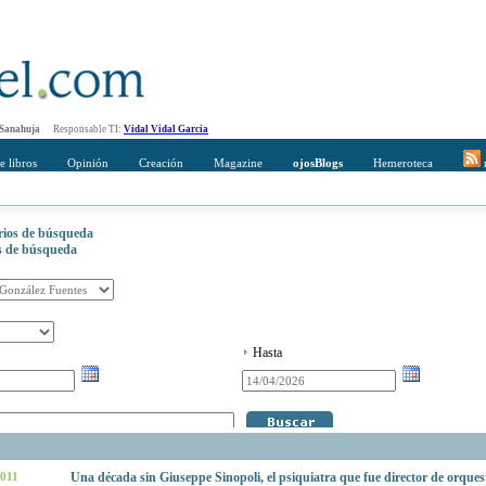
 Sanahuja
Responsable TI:
Vidal Vidal Garcia
e libros
Opinión
Creación
Magazine
ojosBlogs
Hemeroteca
r
erios de búsqueda
os de búsqueda
Hasta
2011
Una década sin Giuseppe Sinopoli, el psiquiatra que fue director de orques