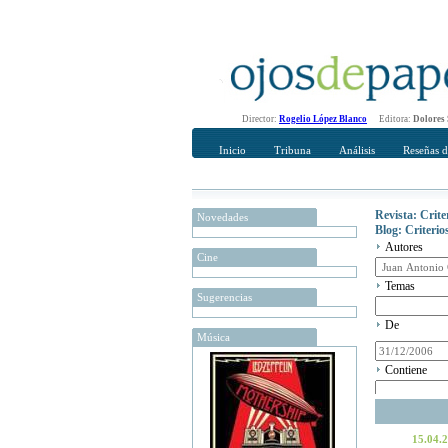
Director:
Rogelio López Blanco
Editora:
Dolores
Inicio
Tribuna
Análisis
Reseñas d
Revista: Crit
Novedades
Blog: Criteri
Autores
Cine
Temas
Sugerencias
De
Música
Contiene
15.04.