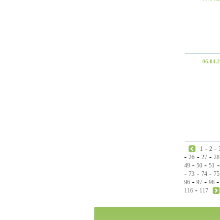
06.04.
-
-
1
2
-
-
-
26
27
28
-
-
49
50
51
-
-
-
73
74
75
-
-
96
97
98
-
116
117