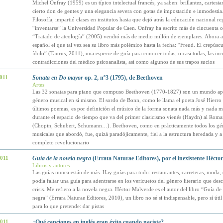
Michel Onfray (1959) es un típico intelectual francés, ya saben: brillantez, cartesi
cierto don de gentes y una elegancia severa con gotas de impostación e inmodestia
Filosofía, impartió clases en institutos hasta que dejó atrás la educación nacional r
“inventarse” la Universidad Popular de Caen. Onfray ha escrito más de cincuenta o
“Tratado de ateología” (2005) vendió más de medio millón de ejemplares. Ahora a
español el que tal vez sea su libro más polémico hasta la fecha: “Freud. El crepúsc
ídolo” (Taurus, 2011), una especie de guía para conocer todas, o casi todas, las inc
contradicciones del médico psicoanalista, así como algunos de sus trapos sucios
2011
Sonata en Do mayor
op. 2, nº3 (1795), de Beethoven
Artes
Las 32 sonatas para piano que compuso Beethoven (1770-1827) son un mundo apa
género musical en sí mismo. El sordo de Bonn, como le llama el poeta José Hierro
últimos poemas, es por definición el músico de la forma sonata nada más y nada 
durante el espacio de tiempo que va del primer clasicismo vienés (Haydn) al Roma
(Chopin, Schubert, Schumann…). Beethoven, como en prácticamente todos los gé
musicales que abordó, fue, quizá paradójicamente, fiel a la estructura heredada y a
completo revolucionario
2011
Guía de la novela negra
(Errata Naturae Editores), por el inexistente Hécto
Libros y autores
Las guías nunca están de más. Hay guías para todo: restaurantes, carreteras, moda, e
podía faltar una guía para adentrarse en los vericuetos del género literario que des
crisis. Me refiero a la novela negra. Héctor Malverde es el autor del libro “Guía de
negra” (Errara Naturae Editores, 2010), un libro no sé si indispensable, pero sí útil
para lo que pretende: dar pistas
2011
¿Qué canciones en inglés eran éxito cuando naciste?