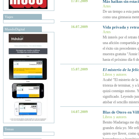
17.07.2009
Más haikus sin estac
Artes
De un tiempo a esta parte 
Viajes
como una gimnasia mental
16.07.2009
Vida privada y retra
MundoDigital
Artes
Mi interés por el retrato
una afición compartida p
el éxito sin precedentes 
muestra gratuita “Annie 
hasta el próximo día 6 d
15.07.2009
El misterio de la feli
Libros y autores
Acabé “El misterio de la
tristeza de terminar, y a
quizá conmigo mismo. Y d
significado. Leyendo jun
atisbar el sencillo misteri
14.07.2009
Blas de Otero en Vil
Libros y autores
Benito Madariaga me dij
grandes diría yo. Me ref
Temas
quien oye llover, como qu