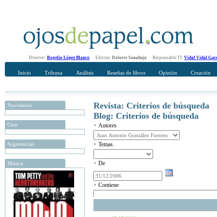
Director:
Rogelio López Blanco
Editora:
Dolores Sanahuja
Responsable TI:
Vidal Vidal Gar
Inicio
Tribuna
Análisis
Reseñas de libros
Opinión
Creación
Revista: Criterios de búsqueda
Novedades
Blog: Criterios de búsqueda
Cine
Autores
Sugerencias
Temas
De
Música
Contiene