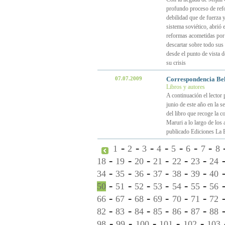
profundo proceso de refo
debilidad que de fuerza 
sistema soviético, abrió 
reformas acometidas por
descartar sobre todo sus 
desde el punto de vista d
su crisis
07.07.2009
Correspondencia Bel
Libros y autores
A continuación el lector 
junio de este año en la se
del libro que recoge la 
Maruri a lo largo de los
publicado Ediciones La 
-
-
-
-
-
-
-
1
2
3
4
5
6
7
8
-
-
-
-
-
-
18
19
20
21
22
23
24
-
-
-
-
-
-
34
35
36
37
38
39
40
-
-
-
-
-
-
50
51
52
53
54
55
56
-
-
-
-
-
-
66
67
68
69
70
71
72
-
-
-
-
-
-
82
83
84
85
86
87
88
-
-
-
-
-
98
99
100
101
102
103