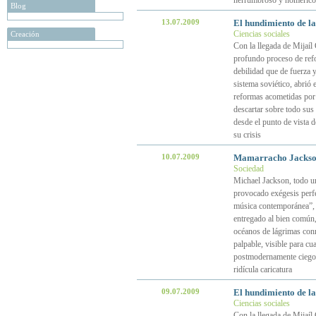
herrumbroso y homérico
Blog
13.07.2009
El hundimiento de la 
Ciencias sociales
Creación
Con la llegada de Mijaí
profundo proceso de refo
debilidad que de fuerza 
sistema soviético, abrió 
reformas acometidas por
descartar sobre todo sus 
desde el punto de vista d
su crisis
10.07.2009
Mamarracho Jackson
Sociedad
Michael Jackson, todo u
provocado exégesis perf
música contemporánea”, 
entregado al bien común,
océanos de lágrimas conm
palpable, visible para c
postmodernamente ciego,
ridícula caricatura
09.07.2009
El hundimiento de la 
Ciencias sociales
Con la llegada de Mijaí