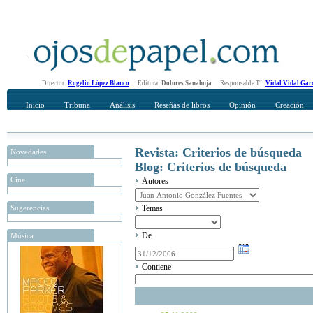
Director:
Rogelio López Blanco
Editora:
Dolores Sanahuja
Responsable TI:
Vidal Vidal Gar
Inicio
Tribuna
Análisis
Reseñas de libros
Opinión
Creación
Revista: Criterios de búsqueda
Novedades
Blog: Criterios de búsqueda
Cine
Autores
Sugerencias
Temas
De
Música
Contiene