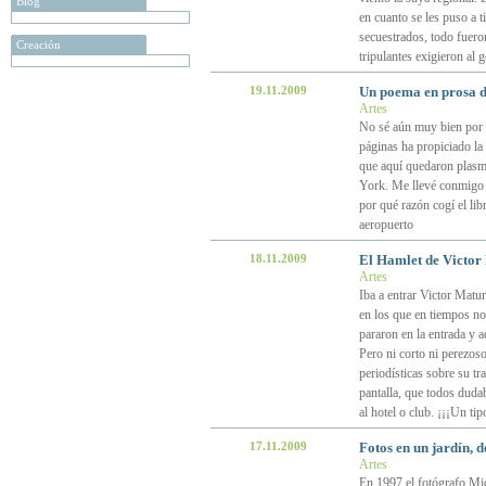
Blog
en cuanto se les puso a t
secuestrados, todo fueron
Creación
tripulantes exigieron al 
19.11.2009
Un poema en prosa d
Artes
No sé aún muy bien por q
páginas ha propiciado la
que aquí quedaron plasm
York. Me llevé conmigo 
por qué razón cogí el lib
aeropuerto
18.11.2009
El Hamlet de Victor 
Artes
Iba a entrar Victor Matu
en los que en tiempos no 
pararon en la entrada y 
Pero ni corto ni perezos
periodísticas sobre su t
pantalla, que todos duda
al hotel o club. ¡¡¡Un tip
17.11.2009
Fotos en un jardín, 
Artes
En 1997 el fotógrafo Mic