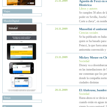
25.11.2009
Agustín de Foxá en s
Histórica
Libros y autores
Viajes
Se cumplen 50 años de la
poder en Sevilla, Josefa
MundoDigital
Corte a checa”, en nombr
24.11.2009
Mussolini el antisem
Ciencias sociales
Se ha publicado en Italia
quien se ha basado para 
Petacci, la que fuera am
antisemita convencido y 
23.11.2009
Mickey Mouse en Chi
Sociedad
Disney va a desembarcar
en las inmediaciones de 
me comentan que los per
donde la compañía norte
ciudades distintas
20.11.2009
El
Alakrana
, bander
Sociedad
Temas
Hasta ahora ni se decía 
cuando están en aguas int
viento la suya regional. 