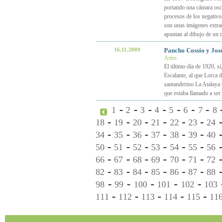
portando una cámara oscu
procesos de los negativo
son unas imágenes extrao
apuntan al dibujo de un
16.11.2009
Pancho Cossío y José
Artes
El último día de 1920, sí
Escalante, al que Lorca 
santanderino La Atalaya 
que estaba llamado a ser
-
-
-
-
-
-
-
1
2
3
4
5
6
7
8
-
-
-
-
-
-
18
19
20
21
22
23
24
-
-
-
-
-
-
34
35
36
37
38
39
40
-
-
-
-
-
-
50
51
52
53
54
55
56
-
-
-
-
-
-
66
67
68
69
70
71
72
-
-
-
-
-
-
82
83
84
85
86
87
88
-
-
-
-
-
98
99
100
101
102
103
-
-
-
-
-
111
112
113
114
115
11