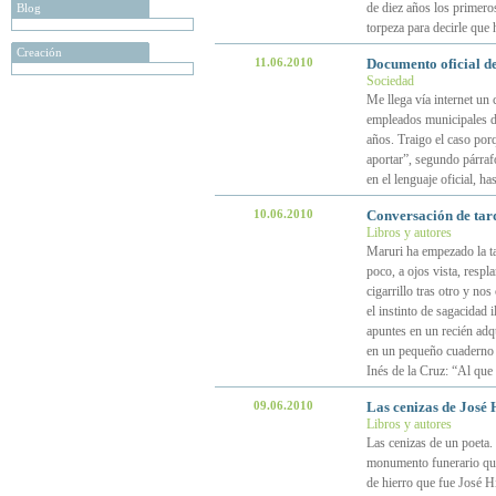
de diez años los primeros
Blog
torpeza para decirle que 
Creación
11.06.2010
Documento oficial d
Sociedad
Me llega vía internet un 
empleados municipales de
años. Traigo el caso por
aportar”, segundo párrafo
en el lenguaje oficial, ha
10.06.2010
Conversación de tar
Libros y autores
Maruri ha empezado la ta
poco, a ojos vista, resp
cigarrillo tras otro y no
el instinto de sagacidad
apuntes en un recién adq
en un pequeño cuaderno 
Inés de la Cruz: “Al que
09.06.2010
Las cenizas de José 
Libros y autores
Las cenizas de un poeta.
monumento funerario que
de hierro que fue José H