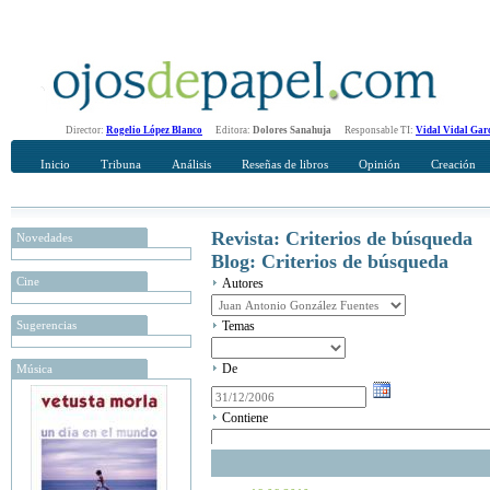
Director:
Rogelio López Blanco
Editora:
Dolores Sanahuja
Responsable TI:
Vidal Vidal Gar
Inicio
Tribuna
Análisis
Reseñas de libros
Opinión
Creación
Revista: Criterios de búsqueda
Novedades
Blog: Criterios de búsqueda
Cine
Autores
Sugerencias
Temas
De
Música
Contiene