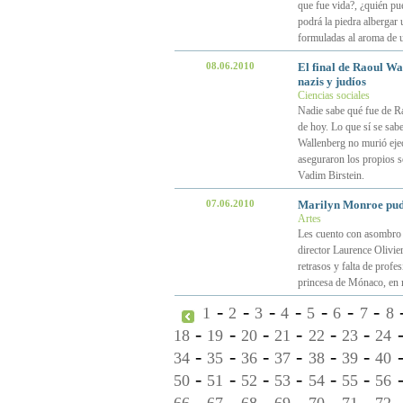
que fue vida?, ¿quién pue
podrá la piedra albergar 
formuladas al aroma de 
08.06.2010
El final de Raoul Wal
nazis y judíos
Ciencias sociales
Nadie sabe qué fue de Ra
de hoy. Lo que sí se sabe
Wallenberg no murió ejec
aseguraron los propios s
Vadim Birstein.
07.06.2010
Marilyn Monroe pud
Artes
Les cuento con asombro p
director Laurence Olivier
retrasos y falta de profe
princesa de Mónaco, en m
-
-
-
-
-
-
-
1
2
3
4
5
6
7
8
-
-
-
-
-
-
18
19
20
21
22
23
24
-
-
-
-
-
-
34
35
36
37
38
39
40
-
-
-
-
-
-
50
51
52
53
54
55
56
-
-
-
-
-
-