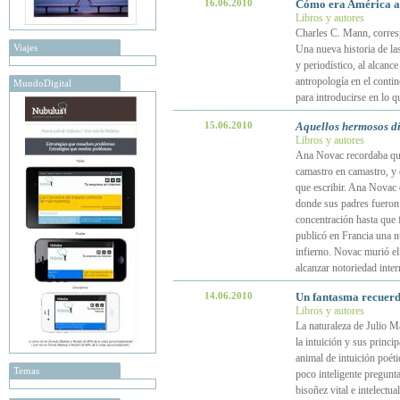
16.06.2010
Cómo era América a
Libros y autores
Charles C. Mann, corresp
Viajes
Una nueva historia de la
y periodístico, al alcanc
antropología en el conti
MundoDigital
para introducirse en lo q
15.06.2010
Aquellos hermosos dí
Libros y autores
Ana Novac recordaba que
camastro en camastro, y 
que escribir. Ana Novac 
donde sus padres fueron
concentración hasta que 
publicó en Francia una nu
infierno. Novac murió el
alcanzar notoriedad inter
14.06.2010
Un fantasma recuerd
Libros y autores
La naturaleza de Julio Ma
la intuición y sus princi
animal de intuición poéti
Temas
poco inteligente pregunt
bisoñez vital e intelectu