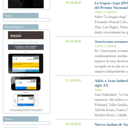
19.10.2010
La lengua ciega
(DVD
del Premio Nacional
Libros y autores
Viajes
Sobre “La lengua ciega” 
Fernando Abascal Cobo, 
MundoDigital
Díaz, Luis Bagué, Nuria 
darles sinceramente las g
18.10.2010
Americanas aventure
Libros y autores
En “Americanas aventurer
estadounidenses nacidas 
mujeres de muy diversos
escogido en la vida un ca
mujeres independientes 
15.10.2010
Adiós a Joan Sutherl
siglo XX
Artes
Joan Sutherland, “La Stu
repertorio. Me refiero a 
Pritchard, Tullio Serafí
Alfredo Kraus, Franco Co
Marilyn Horne, Caballé,
Temas
14.10.2010
Nuevos haikus de Ju