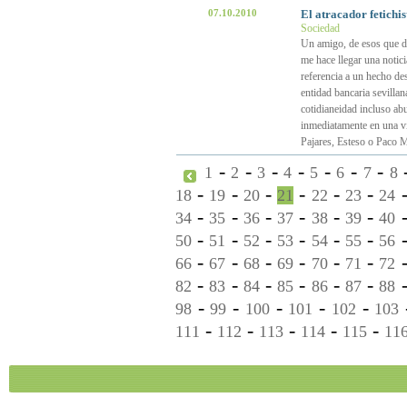
07.10.2010
El atracador fetichis
Sociedad
Un amigo, de esos que de
me hace llegar una notici
referencia a un hecho de
entidad bancaria sevillan
cotidianeidad incluso ab
inmediatamente en una vi
Pajares, Esteso o Paco Ma
-
-
-
-
-
-
-
1
2
3
4
5
6
7
8
-
-
-
-
-
-
18
19
20
21
22
23
24
-
-
-
-
-
-
34
35
36
37
38
39
40
-
-
-
-
-
-
50
51
52
53
54
55
56
-
-
-
-
-
-
66
67
68
69
70
71
72
-
-
-
-
-
-
82
83
84
85
86
87
88
-
-
-
-
-
98
99
100
101
102
103
-
-
-
-
-
111
112
113
114
115
11