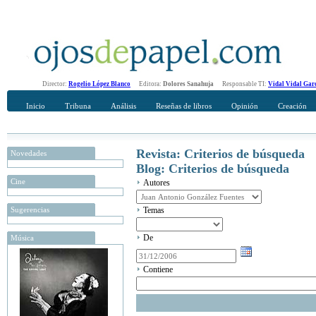
Director:
Rogelio López Blanco
Editora:
Dolores Sanahuja
Responsable TI:
Vidal Vidal Gar
Inicio
Tribuna
Análisis
Reseñas de libros
Opinión
Creación
Revista: Criterios de búsqueda
Novedades
Blog: Criterios de búsqueda
Cine
Autores
Sugerencias
Temas
De
Música
Contiene