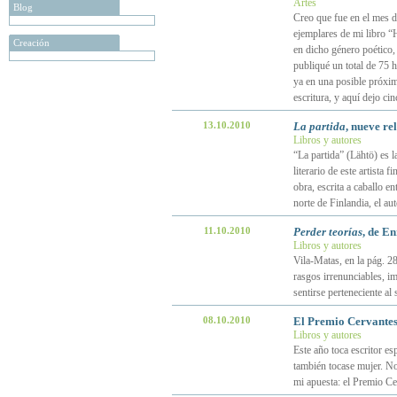
Artes
Blog
Creo que fue en el mes 
ejemplares de mi libro “
Creación
en dicho género poético, 
publiqué un total de 75 
ya en una posible próxim
escritura, y aquí dejo ci
13.10.2010
La partida
, nueve re
Libros y autores
“La partida” (Lähtö) es l
literario de este artista
obra, escrita a caballo e
norte de Finlandia, el au
11.10.2010
Perder teorías
, de En
Libros y autores
Vila-Matas, en la pág. 28
rasgos irrenunciables, im
sentirse perteneciente al
08.10.2010
El Premio Cervantes
Libros y autores
Este año toca escritor e
también tocase mujer. N
mi apuesta: el Premio C