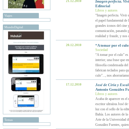
21.12.2010
Imagen perfecta. Vivi
Editorial
Libros y autores
“Imagen perfecta. Vivir e
Viajes
el papel fundamental de 
grandes iconos del cine y
MundoDigital
comunicación, pasando po
realidad y fraude, y nos
20.12.2010
“A tomar por el culo
Sociedad
“A tomar por el culo” es
interior; una frase que e
filosofía condensada del
fabrican teclados para q
culo”..., nos ahorraríam
17.12.2010
José de Ciria y Esca
Antonio González Fue
Libros y autores
Acaba de aparecer en el 
escritor ultraísta José d
luz con el sello de la edi
Bahía. Los autores de la
Arte de la Universidad d
Temas
González Fuentes, quien 