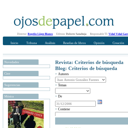
Director:
Rogelio López Blanco
Editora:
Dolores Sanahuja
Responsable TI:
Vidal Vidal Gar
Inicio
Tribuna
Análisis
Reseñas de libros
Opinión
Creación
Revista: Criterios de búsqueda
Novedades
Blog: Criterios de búsqueda
Cine
Autores
Sugerencias
Temas
De
Música
Contiene