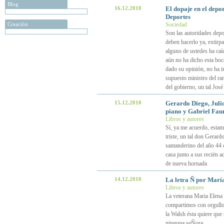
Blog
16.12.2010
El dopaje en el depo
Deportes
Creación
Sociedad
Son las autoridades depo
deben hacerlo ya, extirpa
alguno de ustedes ha caí
aún no ha dicho esta bo
dado su opinión, no ha i
supuesto ministro del ra
del gobierno, un tal Jos
15.12.2010
Gerardo Diego, Julio
piano y Gabriel Fau
Libros y autores
Sí, ya me acuerdo, estam
triste, un tal don Gerard
santanderino del año 44 
casa junto a sus recién 
de nueva hornada
14.12.2010
La letra Ñ por Marí
Libros y autores
La veterana Maria Elena W
compartimos con orgullo 
la Walsh ésta quiere que 
ninguna seÑora