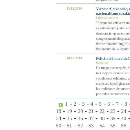
13.12.2010
Vicente Aleixandre, 
nacionalismo catalá
Libros y autores
“Porque los catalanes no
es enteramente justo, sin
democracia, querrán que 
completamente desplazad
desmembración lingüísti
Parlamento de la Repúbli
10.12.2010
Felicitación navideñ
Sociedad
Os ruego que aceptéis, si
mis mejores deseos de u
socialmente solidarias, g
correctas, ideológicament
las tradiciones de vuestr
por todas las tradiciones 
-
-
-
-
-
-
-
1
2
3
4
5
6
7
8
-
-
-
-
-
-
18
19
20
21
22
23
24
-
-
-
-
-
-
34
35
36
37
38
39
40
-
-
-
-
-
-
50
51
52
53
54
55
56