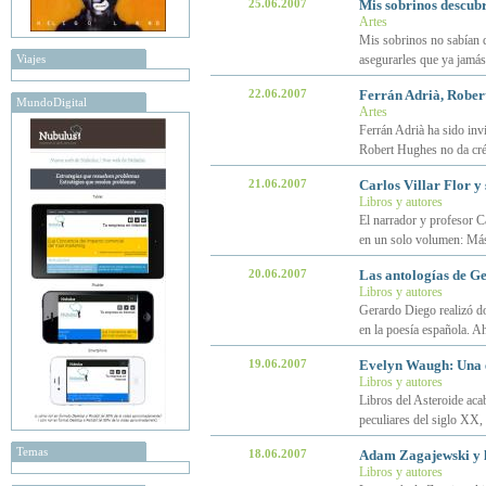
25.06.2007
Mis sobrinos descub
Artes
Mis sobrinos no sabían 
Viajes
asegurarles que ya jamás
22.06.2007
Ferrán Adrià, Rober
MundoDigital
Artes
Ferrán Adrià ha sido inv
Robert Hughes no da crédi
21.06.2007
Carlos Villar Flor y 
Libros y autores
El narrador y profesor Ca
en un solo volumen: Más 
20.06.2007
Las antologías de G
Libros y autores
Gerardo Diego realizó do
en la poesía española. A
19.06.2007
Evelyn Waugh: Una 
Libros y autores
Libros del Asteroide acab
peculiares del siglo XX
Temas
18.06.2007
Adam Zagajewski y l
Libros y autores