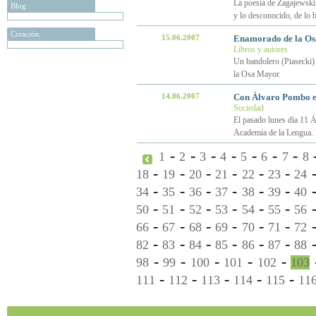
La poesía de Zagajewski 
Blog
y lo desconocido, de lo 
Creación
15.06.2007
Enamorado de la Osa
Libros y autores
Un bandolero (Piasecki) 
la Osa Mayor.
14.06.2007
Con Álvaro Pombo e
Sociedad
El pasado lunes día 11 
Academia de la Lengua. E
-
-
-
-
-
-
-
1
2
3
4
5
6
7
8
-
-
-
-
-
-
18
19
20
21
22
23
24
-
-
-
-
-
-
34
35
36
37
38
39
40
-
-
-
-
-
-
50
51
52
53
54
55
56
-
-
-
-
-
-
66
67
68
69
70
71
72
-
-
-
-
-
-
82
83
84
85
86
87
88
-
-
-
-
-
98
99
100
101
102
103
-
-
-
-
-
111
112
113
114
115
11