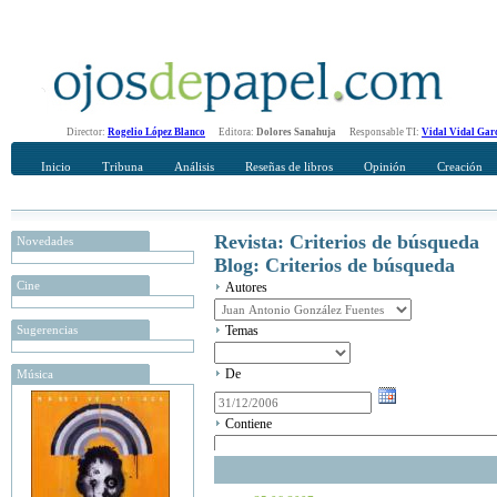
Director:
Rogelio López Blanco
Editora:
Dolores Sanahuja
Responsable TI:
Vidal Vidal Gar
Inicio
Tribuna
Análisis
Reseñas de libros
Opinión
Creación
Revista: Criterios de búsqueda
Novedades
Blog: Criterios de búsqueda
Cine
Autores
Sugerencias
Temas
De
Música
Contiene