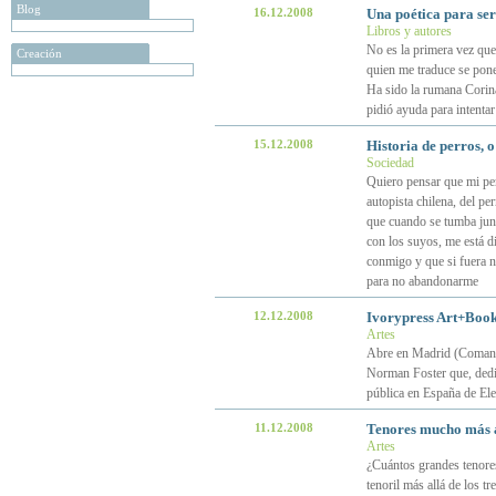
Blog
16.12.2008
Una poética para se
Libros y autores
No es la primera vez que
Creación
quien me traduce se pone
Ha sido la rumana Corina
pidió ayuda para intentar
15.12.2008
Historia de perros, 
Sociedad
Quiero pensar que mi per
autopista chilena, del pe
que cuando se tumba junt
con los suyos, me está d
conmigo y que si fuera ne
para no abandonarme
12.12.2008
Ivorypress Art+Book
Artes
Abre en Madrid (Comanda
Norman Foster que, dedica
pública en España de El
11.12.2008
Tenores mucho más a
Artes
¿Cuántos grandes tenore
tenoril más allá de los t