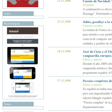
23.12.2008
Cuento de Navidad: 
Sociedad
A continuación se ofrece 
Viajes
Hormiga”. Disfrútenlo o
22.12.2008
Adiós,
goodbye
a la 
MundoDigital
Ciencias sociales
La estatua de Franco en m
para ofender a sus partid
como la de cualquier otro
ciudades y pueblos de ci
18.12.2008
José de Ciria y el U
vanguardia europea
Libros y autores
Durante el año 2009 cel
vanguardia artística y l
propiamente español: el 
17.12.2008
Poesías completas
de
Libros y autores
En español no había much
pero esta imperdonable fa
edición bilingüe español
“Poesía completa” de la p
Temas
hispanoamericano