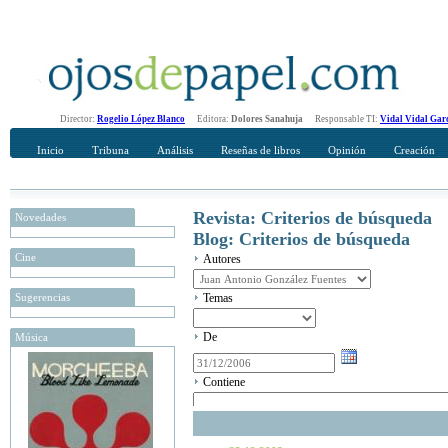
Director:
Rogelio López Blanco
Editora:
Dolores Sanahuja
Responsable TI:
Vidal Vidal Gar
Inicio
Tribuna
Análisis
Reseñas de libros
Opinión
Creación
Revista: Criterios de búsqueda
Novedades
Blog: Criterios de búsqueda
Cine
Autores
Sugerencias
Temas
De
Música
Contiene