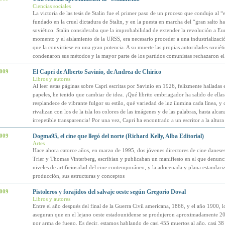
Ciencias sociales
La victoria de las tesis de Stalin fue el primer paso de un proceso que condujo al “
fundado en la cruel dictadura de Stalin, y en la puesta en marcha del “gran salto ha
soviético. Stalin consideraba que la improbabilidad de extender la revolución a Eu
momento y el aislamiento de la URSS, era necesario proceder a una industrializaci
que la convirtiese en una gran potencia. A su muerte las propias autoridades soviéti
condenaron sus métodos y la mayor parte de los partidos comunistas rechazaron el
2009
El Capri de Alberto Savinio, de Andrea de Chirico
Libros y autores
Al leer estas páginas sobre Capri escritas por Savinio en 1926, felizmente halladas 
papeles, he tenido que cambiar de idea. ¡Qué librito embriagador ha salido de ell
resplandece de vibrante fulgor su estilo, qué variedad de luz ilumina cada línea, y
rivalizan con los de la isla los colores de las imágenes y de las palabras, hasta alca
irrepetible transparencia! Por una vez, Capri ha encontrado a un escritor a la altura
2009
Dogma95, el cine que llegó del norte (Richard Kelly, Alba Editorial)
Artes
Hace ahora catorce años, en marzo de 1995, dos jóvenes directores de cine danese
Trier y Thomas Vinterberg, escribían y publicaban un manifiesto en el que denunc
niveles de artificiosidad del cine contemporáneo, y la adocenada y plana estandariz
producción, sus estructuras y conceptos
2009
Pistoleros y forajidos del salvaje oeste según Gregorio Doval
Libros y autores
Entre el año después del final de la Guerra Civil americana, 1866, y el año 1900, l
aseguran que en el lejano oeste estadounidense se produjeron aproximadamente 2
por arma de fuego. Es decir, estamos hablando de casi 455 muertos al año, casi 38