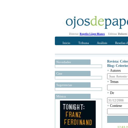
Director:
Rogelio López Blanco
Editora:
Dolores
Inicio
Tribuna
Análisis
Reseñas d
Revista: Crit
Novedades
Blog: Criteri
Autores
Cine
Temas
Sugerencias
De
Música
Contiene
12.03.