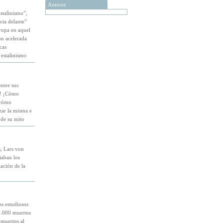
Autores
estalinismo”,
cia delante”
ropa en aquel
ón acelerada
cas
 estalinismo
entre sus
as! ¡Cómo
 cómo
nzar la misma e
 de su mito
s, Lars von
iaban los
ación de la
os estudiosos
0.000 muertos
 muertos al