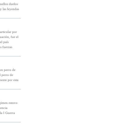
uellos duelos
 y las leyendas
articular por
uación, fue el
el país
s fuerzas
un perro de
l perro de
ente por esta
gimen estuvo
tencia
la I Guerra