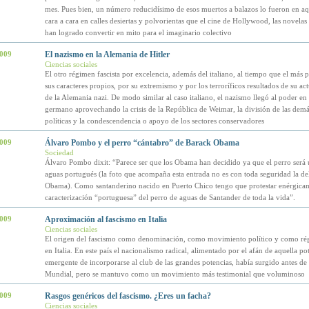
mes. Pues bien, un número reducidísimo de esos muertos a balazos lo fueron en aq
cara a cara en calles desiertas y polvorientas que el cine de Hollywood, las novelas
han logrado convertir en mito para el imaginario colectivo
2009
El nazismo en la Alemania de Hitler
Ciencias sociales
El otro régimen fascista por excelencia, además del italiano, al tiempo que el más p
sus caracteres propios, por su extremismo y por los terroríficos resultados de su act
de la Alemania nazi. De modo similar al caso italiano, el nazismo llegó al poder en 
germano aprovechando la crisis de la República de Weimar, la división de las demá
políticas y la condescendencia o apoyo de los sectores conservadores
2009
Álvaro Pombo y el perro “cántabro” de Barack Obama
Sociedad
Álvaro Pombo dixit: “Parece ser que los Obama han decidido ya que el perro será 
aguas portugués (la foto que acompaña esta entrada no es con toda seguridad la de
Obama). Como santanderino nacido en Puerto Chico tengo que protestar enérgicam
caracterización “portuguesa” del perro de aguas de Santander de toda la vida”.
2009
Aproximación al fascismo en Italia
Ciencias sociales
El origen del fascismo como denominación, como movimiento político y como ré
en Italia. En este país el nacionalismo radical, alimentado por el afán de aquella po
emergente de incorporarse al club de las grandes potencias, había surgido antes de 
Mundial, pero se mantuvo como un movimiento más testimonial que voluminoso
2009
Rasgos genéricos del fascismo. ¿Eres un facha?
Ciencias sociales