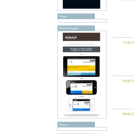
Viajes
MundoDigital
11.03.
10.03.
09.03.
Temas