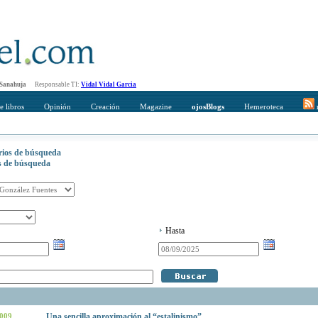
 Sanahuja
Responsable TI:
Vidal Vidal Garcia
e libros
Opinión
Creación
Magazine
ojosBlogs
Hemeroteca
r
erios de búsqueda
os de búsqueda
Hasta
2009
Una sencilla aproximación al “estalinismo”