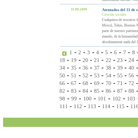
11.09.2009
Atentados del 11 de 
Ciencias sociales
Cualquiera de nosotros 
Moscú, Tokio, Buenos Ai
parte de nuestro patrimo
mundo, de la humanidad 
absolutamente nada del 
-
-
-
-
-
-
-
1
2
3
4
5
6
7
8
-
-
-
-
-
-
18
19
20
21
22
23
24
-
-
-
-
-
-
34
35
36
37
38
39
40
-
-
-
-
-
-
50
51
52
53
54
55
56
-
-
-
-
-
-
66
67
68
69
70
71
72
-
-
-
-
-
-
82
83
84
85
86
87
88
-
-
-
-
-
98
99
100
101
102
103
-
-
-
-
-
111
112
113
114
115
11