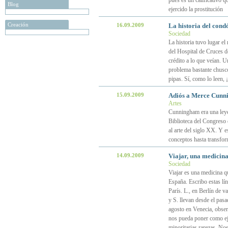
pues es un calificativo q
Blog
ejercido la prostitución
Creación
16.09.2009
La historia del cond
Sociedad
La historia tuvo lugar e
del Hospital de Cruces d
crédito a lo que veían. 
problema bastante chusco.
pipas. Sí, como lo leen, 
15.09.2009
Adiós a Merce Cunni
Artes
Cunningham era una leyen
Biblioteca del Congreso d
al arte del siglo XX. Y
conceptos hasta transfor
14.09.2009
Viajar, una medicin
Sociedad
Viajar es una medicina q
España. Escribo estas lín
París. L., en Berlín de 
y S. llevan desde el pas
agosto en Venecia, obse
nos pueda poner como ej
minoritarias rarezas. N