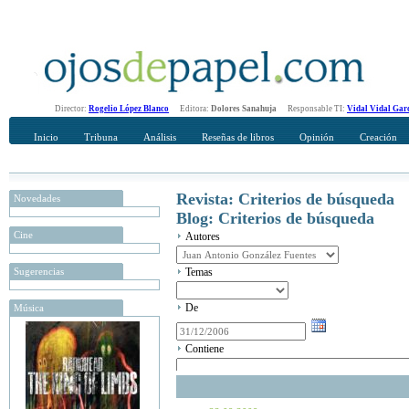
Director:
Rogelio López Blanco
Editora:
Dolores Sanahuja
Responsable TI:
Vidal Vidal Gar
Inicio
Tribuna
Análisis
Reseñas de libros
Opinión
Creación
Revista: Criterios de búsqueda
Novedades
Blog: Criterios de búsqueda
Cine
Autores
Sugerencias
Temas
De
Música
Contiene