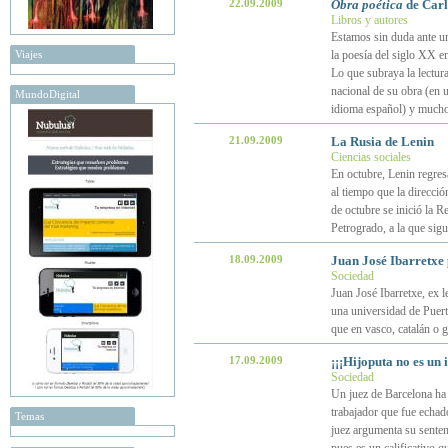
22.09.2009
Obra poética
de Carl
Libros y autores
Estamos sin duda ante un
Viajes
la poesía del siglo XX en
Lo que subraya la lectur
nacional de su obra (en u
MundoDigital
idioma español) y muchos
21.09.2009
La Rusia de Lenin
Ciencias sociales
En octubre, Lenin regresa
al tiempo que la direcci
de octubre se inició la R
Petrogrado, a la que sig
18.09.2009
Juan José Ibarretxe 
Sociedad
Juan José Ibarretxe, ex 
una universidad de Puert
que en vasco, catalán o 
17.09.2009
¡¡¡Hijoputa no es un 
Sociedad
Un juez de Barcelona ha
trabajador que fue echado
Temas
juez argumenta su senten