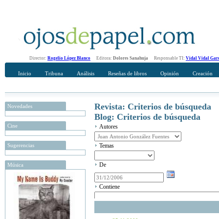
Director:
Rogelio López Blanco
Editora:
Dolores Sanahuja
Responsable TI:
Vidal Vidal Gar
Inicio
Tribuna
Análisis
Reseñas de libros
Opinión
Creación
Revista: Criterios de búsqueda
Novedades
Blog: Criterios de búsqueda
Cine
Autores
Sugerencias
Temas
De
Música
Contiene