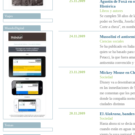
25.11.2009
Agustín de Foxá en s
Histórica
Libros y autores
Se cumplen 50 años de la
Viajes
poder en Sevilla, Josefa
Corte a checa”, en nombr
MundoDigital
24.11.2009
Mussolini el antisem
Ciencias sociales
Se ha publicado en Italia
quien se ha basado para 
Petacci, la que fuera am
antisemita convencido y 
23.11.2009
Mickey Mouse en Chi
Sociedad
Disney va a desembarcar
en las inmediaciones de 
me comentan que los per
donde la compañía norte
ciudades distintas
20.11.2009
El
Alakrana
, bander
Sociedad
Hasta ahora ni se decía 
Temas
cuando están en aguas int
viento la suya regional. 