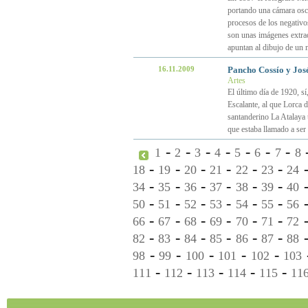
portando una cámara oscu
procesos de los negativo
son unas imágenes extrao
apuntan al dibujo de un
16.11.2009
Pancho Cossío y José
Artes
El último día de 1920, sí
Escalante, al que Lorca 
santanderino La Atalaya 
que estaba llamado a ser
-
-
-
-
-
-
-
1
2
3
4
5
6
7
8
-
-
-
-
-
-
18
19
20
21
22
23
24
-
-
-
-
-
-
34
35
36
37
38
39
40
-
-
-
-
-
-
50
51
52
53
54
55
56
-
-
-
-
-
-
66
67
68
69
70
71
72
-
-
-
-
-
-
82
83
84
85
86
87
88
-
-
-
-
-
98
99
100
101
102
103
-
-
-
-
-
111
112
113
114
115
11