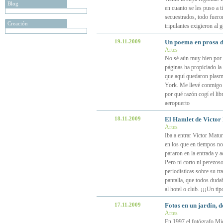
Blog
en cuanto se les puso a t
secuestrados, todo fueron
Creación
tripulantes exigieron al 
19.11.2009
Un poema en prosa d
Artes
No sé aún muy bien por q
páginas ha propiciado la
que aquí quedaron plasm
York. Me llevé conmigo 
por qué razón cogí el lib
aeropuerto
18.11.2009
El Hamlet de Victor 
Artes
Iba a entrar Victor Matu
en los que en tiempos no 
pararon en la entrada y 
Pero ni corto ni perezos
periodísticas sobre su t
pantalla, que todos duda
al hotel o club. ¡¡¡Un tip
17.11.2009
Fotos en un jardín, 
Artes
En 1997 el fotógrafo Mic