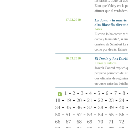
históricas... Todo un d
Eliot que Valéry era la p
afirmar que el verdadero 
17.03.2010
La dama y la muerte
alta filosofía diverti
Artes
El corto lo ha escrito y 
dama y la muerte?, sí ami
cuarteto de Schubert La m
como por detrás. Échale u
16.03.2010
El Duelo
y
Los Dueli
Libros y autores
Joseph Conrad explicó qu
pequeño periódico del sur
dos oficiales de regimien
en duelo entre las batall
-
-
-
-
-
-
-
1
2
3
4
5
6
7
8
-
-
-
-
-
-
18
19
20
21
22
23
24
-
-
-
-
-
-
34
35
36
37
38
39
40
-
-
-
-
-
-
50
51
52
53
54
55
56
-
-
-
-
-
-
66
67
68
69
70
71
72