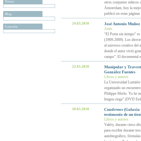
Temas
otros conjuntos míticos
Ámsterdam, hoy la mejor
publicó en estas páginas
Blog
24.03.2010
José Antonio Muñoz R
Creación
Artes
“El Poeta sin tiempo” e
(1909-2009). Los directo
al universo creativo del 
donde el autor vivió gran
campo”. El documental e
22.03.2010
Manipular y Travest
González Fuentes
Libros y autores
La Universidad Lumiére 2
organizado un encuentro 
Philippe Merlo. Yo he in
lengua ciega” (DVD Eed
18.03.2010
Cuadernos
(Galaxia 
testimonio de un tie
Libros y autores
Valéry, durante cinco déc
para escribir durante tre
autobiográfico, fórmulas 