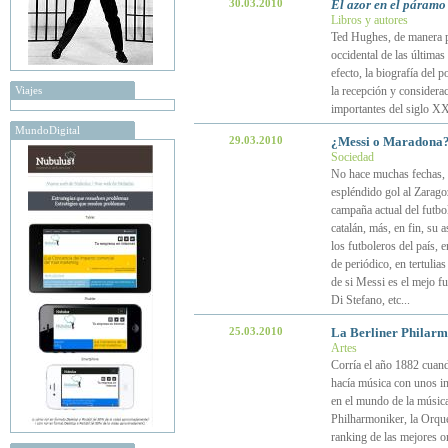
30.03.2010
El azor en el páramo
Libros y autores
Ted Hughes, de manera pr
occidental de las últimas
efecto, la biografía del 
Viajes
la recepción y considera
importantes del siglo XX
MundoDigital
29.03.2010
¿Messi o Maradona?, 
Sociedad
No hace muchas fechas, e
espléndido gol al Zarago
campaña actual del futbol
catalán, más, en fin, su 
los futboleros del país,
de periódico, en tertulia
de si Messi es el mejo f
Di Stefano, etc...
25.03.2010
La Berliner Philarmo
Artes
Corría el año 1882 cuand
hacía música con unos i
en el mundo de la música
Philharmoniker, la Orque
ranking de las mejores or