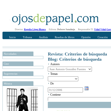
Director:
Rogelio López Blanco
Editora:
Dolores Sanahuja
Responsable TI:
Vidal Vidal Gar
Inicio
Tribuna
Análisis
Reseñas de libros
Opinión
Creación
Revista: Criterios de búsqueda
Novedades
Blog: Criterios de búsqueda
Cine
Autores
Sugerencias
Temas
De
Música
Contiene