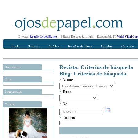
Director:
Rogelio López Blanco
Editora:
Dolores Sanahuja
Responsable TI:
Vidal Vidal Gar
Inicio
Tribuna
Análisis
Reseñas de libros
Opinión
Creación
Revista: Criterios de búsqueda
Novedades
Blog: Criterios de búsqueda
Cine
Autores
Sugerencias
Temas
De
Música
Contiene