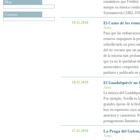
románticos que Frédéric
Blog
aunque su música contin
Szymanovski (1882-1937
Creación
19.11.2010
El
Canto de los reme
Artes
Para que las embarcacion
remeros empujasen la pes
sobrellevarlo un poco me
del río cercano que sin p
de la miseria más profun
que ya no le quedaban mu
aristocrático compositor
partitura y publicado en 
18.11.2010
El Guadalquivir no ll
Artes
La música del Guadalquiv
Por ejemplo, Sevilla es 
grandes óperas de la hist
hoy en repertorio cuya ac
atraviesa y caracteriza. 
protagonismo llamativo e
17.11.2010
La Praga del Golem,
Artes