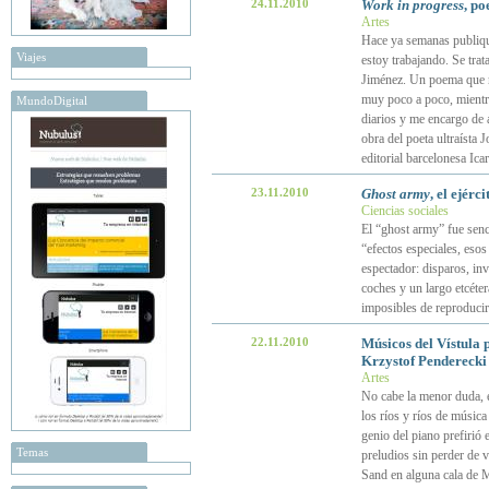
24.11.2010
Work in progress
, p
Artes
Hace ya semanas publiqué
Viajes
estoy trabajando. Se tra
Jiménez. Un poema que na
muy poco a poco, mientra
MundoDigital
diarios y me encargo de 
obra del poeta ultraísta 
editorial barcelonesa Icar
23.11.2010
Ghost army
, el ejér
Ciencias sociales
El “ghost army” fue senc
“efectos especiales, esos 
espectador: disparos, in
coches y un largo etcéte
imposibles de reproducir
22.11.2010
Músicos del Vístula 
Krzystof Penderecki
Artes
No cabe la menor duda, e
los ríos y ríos de músic
genio del piano prefirió 
Temas
preludios sin perder de 
Sand en alguna cala de M