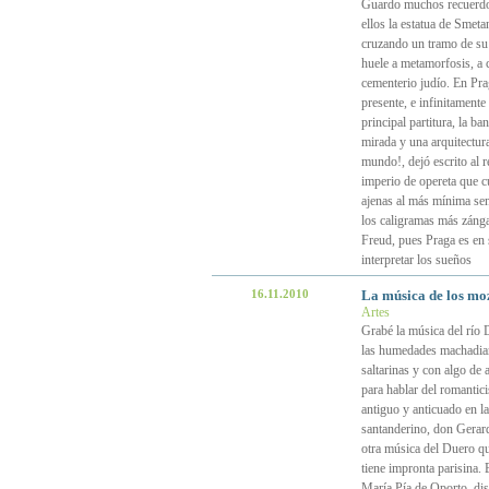
Guardo muchos recuerdos
ellos la estatua de Smeta
cruzando un tramo de su 
huele a metamorfosis, a 
cementerio judío. En Pra
presente, e infinitamente
principal partitura, la b
mirada y una arquitectura
mundo!, dejó escrito al re
imperio de opereta que 
ajenas al más mínima send
los caligramas más zánga
Freud, pues Praga es en 
interpretar los sueños
16.11.2010
La música de los moz
Artes
Grabé la música del río 
las humedades machadian
saltarinas y con algo de 
para hablar del romantic
antiguo y anticuado en l
santanderino, don Gerard
otra música del Duero q
tiene impronta parisina.
María Pía de Oporto, dis