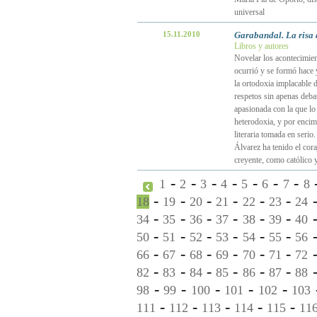
universal
15.11.2010
Garabandal. La risa 
Libros y autores
Novelar los acontecimien
ocurrió y se formó hace 
la ortodoxia implacable 
respetos sin apenas debate
apasionada con la que lo
heterodoxia, y por encim
literaria tomada en serio
Álvarez ha tenido el cor
creyente, como católico 
-
-
-
-
-
-
-
1
2
3
4
5
6
7
8
-
-
-
-
-
-
18
19
20
21
22
23
24
-
-
-
-
-
-
34
35
36
37
38
39
40
-
-
-
-
-
-
50
51
52
53
54
55
56
-
-
-
-
-
-
66
67
68
69
70
71
72
-
-
-
-
-
-
82
83
84
85
86
87
88
-
-
-
-
-
98
99
100
101
102
103
-
-
-
-
-
111
112
113
114
115
11