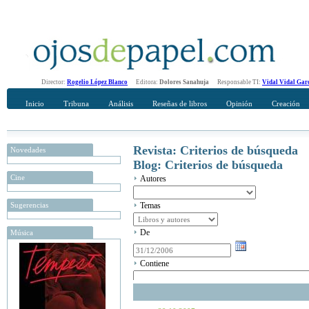
Director:
Rogelio López Blanco
Editora:
Dolores Sanahuja
Responsable TI:
Vidal Vidal Gar
Inicio
Tribuna
Análisis
Reseñas de libros
Opinión
Creación
Revista: Criterios de búsqueda
Novedades
Blog: Criterios de búsqueda
Cine
Autores
Sugerencias
Temas
De
Música
Contiene