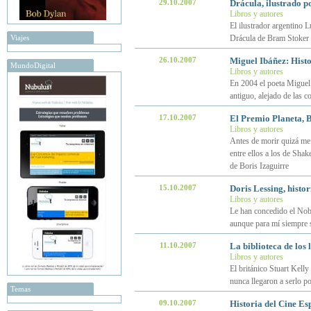
29.10.2007
Drácula, ilustrado p
Libros y autores
El ilustrador argentino L
Viajes
Drácula de Bram Stoker i
26.10.2007
Miguel Ibáñez: Histo
MundoDigital
Libros y autores
En 2004 el poeta Miguel 
antiguo, alejado de las co
17.10.2007
El Premio Planeta, B
Libros y autores
Antes de morir quizá me
entre ellos a los de Shak
de Boris Izaguirre
15.10.2007
Doris Lessing, histo
Libros y autores
Le han concedido el Nobe
aunque para mí siempre 
11.10.2007
La biblioteca de los 
Libros y autores
El británico Stuart Kelly
nunca llegaron a serlo po
Temas
09.10.2007
Historia del Cine Es