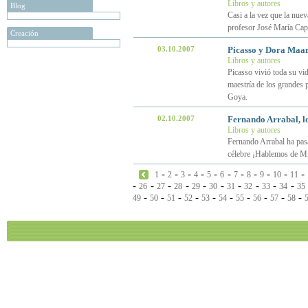
Libros y autores
Blog
Casi a la vez que la nuev
profesor José María Capar
Creación
03.10.2007
Picasso y Dora Maar
Libros y autores
Picasso vivió toda su vid
maestría de los grandes 
Goya.
02.10.2007
Fernando Arrabal, l
Libros y autores
Fernando Arrabal ha pasa
célebre ¡Hablemos de Mi
-
-
-
-
-
-
-
-
-
-
-
1
2
3
4
5
6
7
8
9
10
11
-
-
-
-
-
-
-
-
-
-
26
27
28
29
30
31
32
33
34
35
-
-
-
-
-
-
-
-
-
-
49
50
51
52
53
54
55
56
57
58