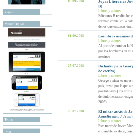
05.09.2008
Joyas Literarias Juv
B)
Libros y autores
Viajes
Ediciones B reedita los c
formato cómic, en la cole
MundoDigital
de los que entonces éra
01.09.2008
Los libros asesinos 
Libros y autores
Al poco de terminar la N
por los bomberos en su a
asesinos
25.07.2008
Un haiku para Georg
he escrito
)
Libros y autores
George Steiner es un est
país, razón por la que a
posibilidades) los libros 
de título hermoso, enigm
2008)
23.07.2008
El mirar atrás de Ja
Aquella mitad de mi
Temas
Libros y autores
Este mirar de Javier María
entrañable, es decir, con
Blog