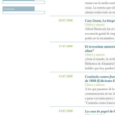
retrata con la media sonr
cosas. La sonrisa que sól
Creación
cámara estaba todo un m
20.07.2008
Cary Grant, La biogr
Libros y autores
Alfred Hitchcock fue el 
esa mezcla genial de sim
podía ser la encantadora
17.07.2008
El irresoluto misteri
alma”
Libros y autores
¿Sería el mundo, la civil
Biblioteca de Alejandría
inútiles que hoy pueden 
15.07.2008
Centinela contra fra
de 1808 (Ediciones 
Libros y autores
A los que pasamos de la 
conmemoración de los 200
a pasar con tanta pena y
"Centinela contra france
14.07.2008
La casa de papel
de 