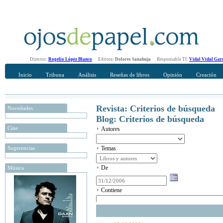
Director:
Rogelio López Blanco
Editora:
Dolores Sanahuja
Responsable TI:
Vidal Vidal Gar
Inicio
Tribuna
Análisis
Reseñas de libros
Opinión
Creación
Revista: Criterios de búsqueda
Novedades
Blog: Criterios de búsqueda
Cine
Autores
Sugerencias
Temas
De
Música
Contiene