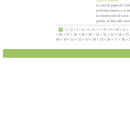
Libros y autores
La casa de papel de Carl
su lectura masiva y su t
la construcción de casas 
pasión, al lado más emoc
-
-
-
-
-
-
-
-
-
-
-
1
2
3
4
5
6
7
8
9
10
11
-
-
-
-
-
-
-
-
-
-
26
27
28
29
30
31
32
33
34
35
-
-
-
-
-
-
-
-
-
-
49
50
51
52
53
54
55
56
57
58