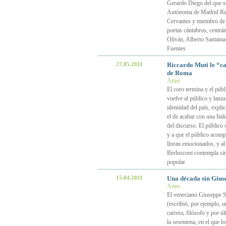
Gerardo Diego del que ser
Autónoma de Madrid Rafae
Cervantes y miembro de l
poetas cántabros, centrá
Oliván, Alberto Santama
Fuentes
27.05.2011
Riccardo Muti le “ca
de Roma
Artes
El coro termina y el púb
vuelve al público y lanza
identidad del país, explic
el de acabar con una Ital
del discurso. El público o
y a que el público acomp
lloran emocionados, y al 
Berlusconi contempla si
popular
15.04.2011
Una década sin Giuse
Artes
El veneciano Giuseppe Si
(escribió, por ejemplo, 
carrera, filósofo y por ú
la sesentena, en el que l