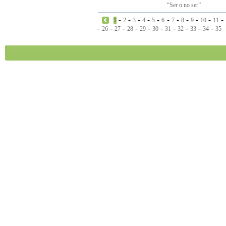
“Ser o no ser”
-
-
-
-
-
-
-
-
-
-
-
1
2
3
4
5
6
7
8
9
10
11
-
-
-
-
-
-
-
-
-
-
26
27
28
29
30
31
32
33
34
35