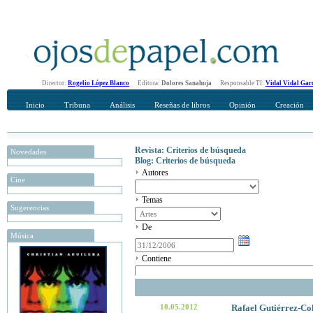
Director:
Rogelio López Blanco
Editora:
Dolores Sanahuja
Responsable TI:
Vidal Vidal Gar
Inicio
Tribuna
Análisis
Reseñas de libros
Opinión
Creación
Revista: Criterios de búsqueda
Novedades
Blog: Criterios de búsqueda
Autores
Cine
Temas
Sugerencias
De
Música
Contiene
10.05.2012
Rafael Gutiérrez-Col