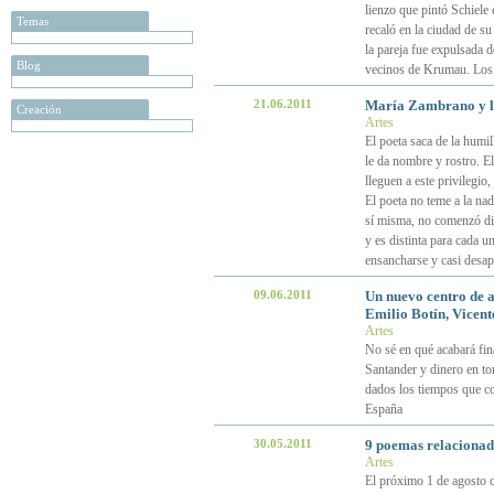
lienzo que pintó Schiele
Temas
recaló en la ciudad de s
la pareja fue expulsada d
Blog
vecinos de Krumau. Los 
21.06.2011
María Zambrano y la
Creación
Artes
El poeta saca de la humil
le da nombre y rostro. El
lleguen a este privilegio,
El poeta no teme a la na
sí misma, no comenzó dic
y es distinta para cada u
ensancharse y casi desap
09.06.2011
Un nuevo centro de a
Emilio Botín, Vicent
Artes
No sé en qué acabará fina
Santander y dinero en tor
dados los tiempos que co
España
30.05.2011
9 poemas relacionad
Artes
El próximo 1 de agosto 