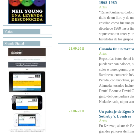
1968-1985
Artes
“Rafael Gutiérrez-Colome
título de un libro y de 
enseñan cómo fue una par
década de 1960 hasta fina
Viajes
supusieron un antes y un 
heredadas de los grupos 
MundoDigital
21.09.2011
Cuando fui un torero 
Artes
Repaso las fotos de mi i
puede ver con balones, s
culés o merengones, pract
Sardinero, comiendo hel
Pereda, con bicicletas, pa
Alameda, tocados incluso
Daniel Boone o David Cro
gesto del que pudiera de
Nada de nada, ni por as
22.06.2011
Un paisaje de Egon S
Sotheby’s, Londres
Artes
En Krumau, al sur de Bo
grandes pintores del fin