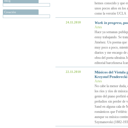
Blog
hemos conocido y que es 
unos pocos años en los 
Creación
como la versión UCLA
24.11.2010
Work in progress
, p
Artes
Hace ya semanas publiqué
estoy trabajando. Se tra
Jiménez. Un poema que na
muy poco a poco, mientra
diarios y me encargo de 
obra del poeta ultraísta 
editorial barcelonesa Icar
22.11.2010
Músicos del Vístula 
Krzystof Penderecki
Artes
No cabe la menor duda, e
los ríos y ríos de músic
genio del piano prefirió 
preludios sin perder de 
Sand en alguna cala de M
románticos que Frédéric
aunque su música contin
Szymanovski (1882-1937