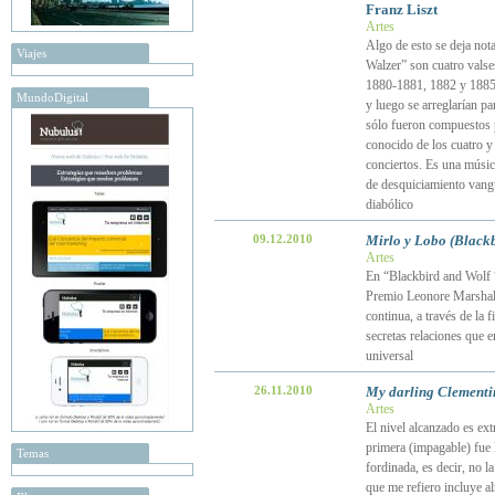
Franz Liszt
Artes
Algo de esto se deja not
Viajes
Walzer” son cuatro valse
1880-1881, 1882 y 1885.
MundoDigital
y luego se arreglarían pa
sólo fueron compuestos p
conocido de los cuatro y
conciertos. Es una músic
de desquiciamiento vangua
diabólico
09.12.2010
Mirlo y Lobo (Blackb
Artes
En “Blackbird and Wolf “
Premio Leonore Marshall 
continua, a través de la 
secretas relaciones que 
universal
26.11.2010
My darling Clementi
Artes
El nivel alcanzado es ext
primera (impagable) fue 
Temas
fordinada, es decir, no l
que me refiero incluye a