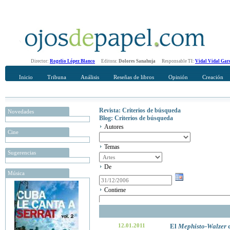
Director:
Rogelio López Blanco
Editora:
Dolores Sanahuja
Responsable TI:
Vidal Vidal Gar
Inicio
Tribuna
Análisis
Reseñas de libros
Opinión
Creación
Revista: Criterios de búsqueda
Novedades
Blog: Criterios de búsqueda
Autores
Cine
Temas
Sugerencias
De
Música
Contiene
12.01.2011
El
Mephisto-Walzer
d