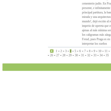
cementerio judío. En Pra
presente, e infinitamente
principal partitura, la b
mirada y una arquitectura
mundo!, dejó escrito al re
imperio de opereta que 
ajenas al más mínima send
los caligramas más zánga
Freud, pues Praga es en 
interpretar los sueños
-
-
-
-
-
-
-
-
-
-
-
1
2
3
4
5
6
7
8
9
10
11
-
-
-
-
-
-
-
-
-
-
26
27
28
29
30
31
32
33
34
35