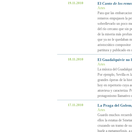
19.11.2010
El
Canto de los reme
Artes
Para que las embarcacion
remeros empujasen la pes
sobrellevarlo un poco me
del río cercano que sin p
de la miseria más profun
que ya no le quedaban mu
aristocrático compositor
partitura y publicado en 
18.11.2010
El Guadalquivir no ll
Artes
La música del Guadalquiv
Por ejemplo, Sevilla es 
grandes óperas de la hist
hoy en repertorio cuya ac
atraviesa y caracteriza. 
protagonismo llamativo e
17.11.2010
La Praga del Golem,
Artes
Guardo muchos recuerdos
ellos la estatua de Smeta
cruzando un tramo de su 
huele a metamorfosis, a 