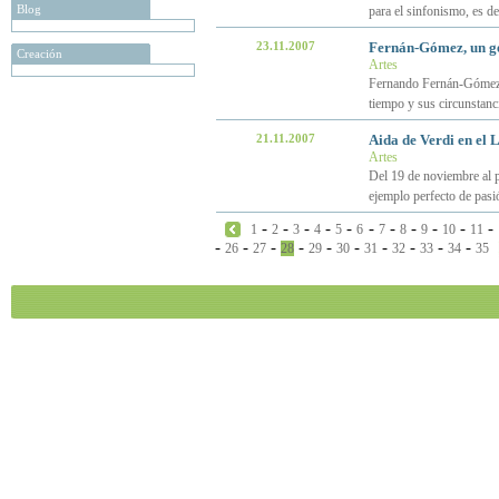
Blog
para el sinfonismo, es de
23.11.2007
Fernán-Gómez, un g
Creación
Artes
Fernando Fernán-Gómez fu
tiempo y sus circunstanc
21.11.2007
Aida de Verdi en el 
Artes
Del 19 de noviembre al p
ejemplo perfecto de pasi
-
-
-
-
-
-
-
-
-
-
-
1
2
3
4
5
6
7
8
9
10
11
-
-
-
-
-
-
-
-
-
-
26
27
28
29
30
31
32
33
34
35