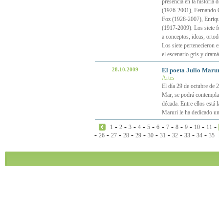
presencia en la historia 
(1926-2001), Fernando 
Foz (1928-2007), Enriq
(1917-2009). Los siete fu
a conceptos, ideas, ortod
Los siete pertenecieron e
el escenario gris y dramá
28.10.2009
El poeta Julio Marur
Artes
El día 29 de octubre de 2
Mar, se podrá contemplar 
década. Entre ellos está 
Maruri le ha dedicado un
-
-
-
-
-
-
-
-
-
-
-
1
2
3
4
5
6
7
8
9
10
11
-
-
-
-
-
-
-
-
-
-
26
27
28
29
30
31
32
33
34
35