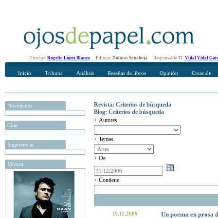
Director:
Rogelio López Blanco
Editora:
Dolores Sanahuja
Responsable TI:
Vidal Vidal Gar
Inicio
Tribuna
Análisis
Reseñas de libros
Opinión
Creación
Revista: Criterios de búsqueda
Novedades
Blog: Criterios de búsqueda
Autores
Cine
Temas
Sugerencias
De
Música
Contiene
19.11.2009
Un poema en prosa d