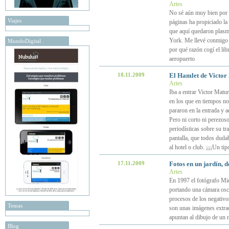
Artes
No sé aún muy bien por q
Viajes
páginas ha propiciado la
que aquí quedaron plasm
York. Me llevé conmigo 
MundoDigital
por qué razón cogí el lib
aeropuerto
18.11.2009
El Hamlet de Victor 
Artes
Iba a entrar Victor Matu
en los que en tiempos no 
pararon en la entrada y 
Pero ni corto ni perezos
periodísticas sobre su t
pantalla, que todos duda
al hotel o club. ¡¡¡Un tip
17.11.2009
Fotos en un jardín, 
Artes
En 1997 el fotógrafo Mic
portando una cámara oscu
procesos de los negativo
Temas
son unas imágenes extrao
apuntan al dibujo de un
Blog