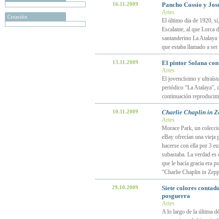
16.11.2009
Pancho Cossío y José
Artes
Creación
El último día de 1920, sí
Escalante, al que Lorca 
santanderino La Atalaya 
que estaba llamado a ser
13.11.2009
El pintor Solana con
Artes
El jovencísimo y ultraíst
periódico “La Atalaya”, d
continuación reproduci
10.11.2009
Charlie Chaplin in 
Artes
Morace Park, un coleccio
eBay ofrecían una vieja p
hacerse con ella por 3 eur
subastaba. La verdad es 
que le hacía gracia era p
“Charlie Chaplin in Zep
29.10.2009
Siete colores contado
posguerra
Artes
A lo largo de la última d